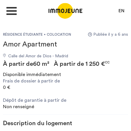
EN
Publiée il y a 6 ans
RÉSIDENCE ÉTUDIANTE
COLOCATION
MON COMPTE
Amor Apartment
Calle del Amor de Dios - Madrid
DÉPOSER UNE ANNONCE
À partir de
60 m²
À partir de
1 250 €
CC
Disponible immédiatement
Frais de dossier à partir de
Je cherche un logement
0 €
Dépôt de garantie à partir de
Je propose un bien
Non renseigné
Villes
Description du logement