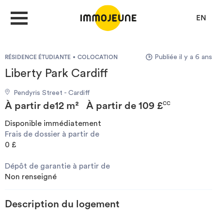
EN
Publiée il y a 6 ans
RÉSIDENCE ÉTUDIANTE
COLOCATION
MON COMPTE
Liberty Park Cardiff
Pendyris Street - Cardiff
DÉPOSER UNE ANNONCE
À partir de
12 m²
À partir de
109 £
CC
Disponible immédiatement
Frais de dossier à partir de
Je cherche un logement
0 £
Dépôt de garantie à partir de
Je propose un bien
Non renseigné
Villes
Description du logement