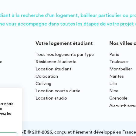
ant à la recherche d’un logement, bailleur particulier ou pr
e vous accompagne dans toutes les étapes de votre projet d
Votre logement étudiant
Nos villes 
Tous nos logements par type
Paris
ce
Résidence étudiante
Toulouse
Location étudiant
Montpellier
Colocation
Nantes
Coliving
Lille
te
Location courte durée
Nice
Location studio
Grenoble
er notre
Aix-en-Prov
ce
vrez les
IMMOJEUNE © 2011-2026, conçu et fièrement développé en France