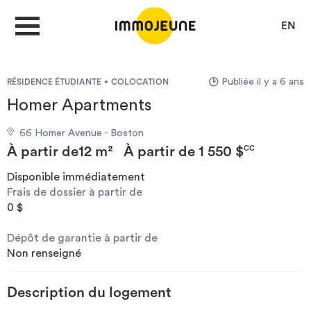
EN
Publiée il y a 6 ans
RÉSIDENCE ÉTUDIANTE
COLOCATION
MON COMPTE
Homer Apartments
66 Homer Avenue - Boston
DÉPOSER UNE ANNONCE
À partir de
12 m²
À partir de
1 550 $
CC
Disponible immédiatement
Frais de dossier à partir de
Je cherche un logement
0 $
Dépôt de garantie à partir de
Je propose un bien
Non renseigné
Villes
Description du logement