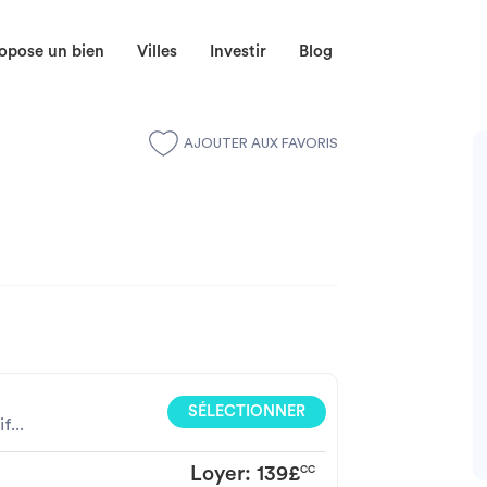
opose un bien
Villes
Investir
Blog
AJOUTER AUX FAVORIS
SÉLECTIONNER
...
Loyer:
139£
CC