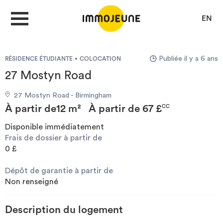
EN
Publiée il y a 6 ans
RÉSIDENCE ÉTUDIANTE
COLOCATION
MON COMPTE
27 Mostyn Road
27 Mostyn Road - Birmingham
DÉPOSER UNE ANNONCE
À partir de
12 m²
À partir de
67 £
CC
Disponible immédiatement
Frais de dossier à partir de
Je cherche un logement
0 £
Dépôt de garantie à partir de
Je propose un bien
Non renseigné
Villes
Description du logement