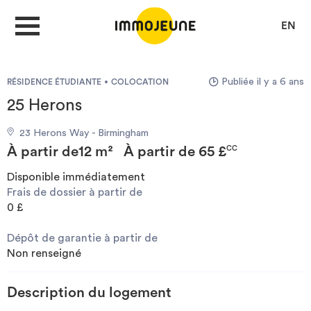
EN
Publiée il y a 6 ans
RÉSIDENCE ÉTUDIANTE
COLOCATION
MON COMPTE
25 Herons
23 Herons Way - Birmingham
DÉPOSER UNE ANNONCE
À partir de
12 m²
À partir de
65 £
CC
Disponible immédiatement
Frais de dossier à partir de
Je cherche un logement
0 £
Dépôt de garantie à partir de
Je propose un bien
Non renseigné
Villes
Description du logement