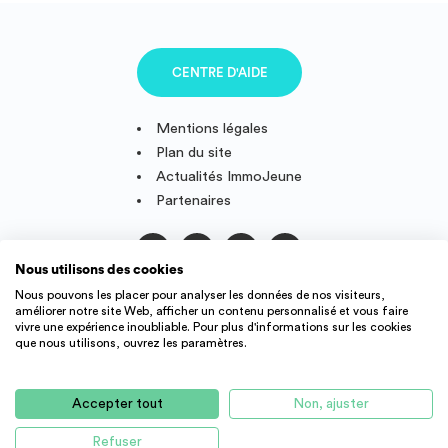
CENTRE D'AIDE
Mentions légales
Plan du site
Actualités ImmoJeune
Partenaires
Nous utilisons des cookies
Suivez-nous
Nous pouvons les placer pour analyser les données de nos visiteurs,
améliorer notre site Web, afficher un contenu personnalisé et vous faire
vivre une expérience inoubliable. Pour plus d'informations sur les cookies
que nous utilisons, ouvrez les paramètres.
IMMOJEUNE © 2011-2026, conçu et fièrement développé en
France.
Accepter tout
Non, ajuster
Des offres de logement étudiant et jeune actif dans toute la
France : résidence étudiant, agence immobilière, location
Refuser
AUCUN LOGEMENT DISPONIBLE POUR LE MOMENT