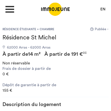
EN
Publiée -
RÉSIDENCE ÉTUDIANTE
CHAMBRE
MON COMPTE
Résidence St Michel
62000 Arras - 62000 Arras
DÉPOSER UNE ANNONCE
À partir de
14 m²
À partir de
191 €
CC
Non réservable
Frais de dossier à partir de
Je cherche un logement
0 €
Dépôt de garantie à partir de
Je propose un bien
155 €
Villes
Description du logement