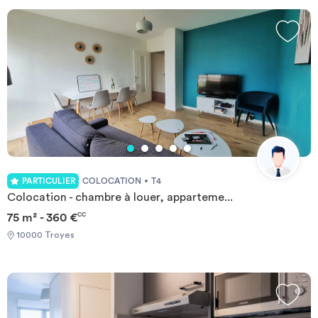
durée
-
Location studio
Investir
Blog
PARTICULIER
COLOCATION
T4
Colocation - chambre à louer, apparteme...
75 m² - 360 €
CC
10000 Troyes