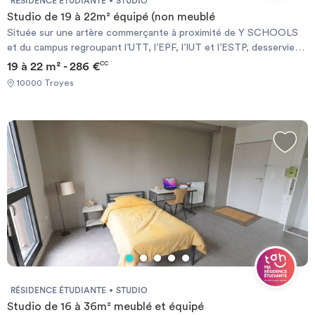
RÉSIDENCE ÉTUDIANTE
STUDIO
Studio de 19 à 22m² équipé (non meublé
Située sur une artère commerçante à proximité de Y SCHOOLS
et du campus regroupant l’UTT, l’EPF, l’IUT et l’ESTP, desservie
par les transports en commun, cette résidence propose 65
19 à 22 m² - 286 €
CC
studios Studio de 20 m² - Les studios sont composés d'une
10000 Troyes
kitchenette avec un réfrigérateur et des plaques de cuisson, d'un
placard aménagé, d'une salle d'eau, d'un lavabo et d'un WC.
Chauffage : collectif électrique Sont inclus dans les charges :
toutes charges comprises Localisation et service : À proximité de
Y SCHOOLS et l'IUT / Commerces à 5 minutes / à 10 min. à pied
du centre-ville / Ligne de bus 2
RÉSIDENCE ÉTUDIANTE
STUDIO
Studio de 16 à 36m² meublé et équipé