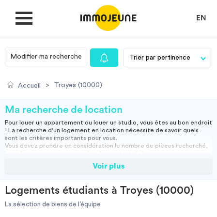
EN
Modifier ma recherche
MON COMPTE
>
Troyes (10000)
Accueil
DÉPOSER UNE ANNONCE
Ma recherche de location
Pour louer un appartement ou louer un studio, vous êtes au bon endroit
! La recherche d'un logement en location nécessite de savoir quels
Je cherche un logement
sont les critères importants pour vous.
Vous devez prendre en considération le nombre de pièces recherché,
la surface minimum et connaître le montant du loyer que vous pouvez
assumer.
Voir plus
Je propose un bien
Vous pouvez louer un appartement meublé, ce qui vous permettra
d'emménager directement ou opter pour une location vide, et ainsi
apporter vos meubles.
Logements étudiants à Troyes (10000)
Studio, appartement vide ou meublé, location courte durée :
Villes
retrouvez nos annonces immobilières et effectuez votre recherche
La sélection de biens de l’équipe
pour trouver la location qui vous convient.
Résidence étudiante
-
Location étudiant
-
Colocation
-
Location courte