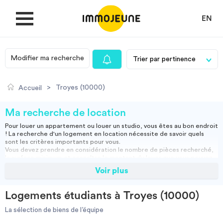
EN
Modifier ma recherche
MON COMPTE
>
Troyes (10000)
Accueil
DÉPOSER UNE ANNONCE
Ma recherche de location
Pour louer un appartement ou louer un studio, vous êtes au bon endroit
! La recherche d'un logement en location nécessite de savoir quels
Je cherche un logement
sont les critères importants pour vous.
Vous devez prendre en considération le nombre de pièces recherché,
la surface minimum et connaître le montant du loyer que vous pouvez
assumer.
Voir plus
Je propose un bien
Vous pouvez louer un appartement meublé, ce qui vous permettra
d'emménager directement ou opter pour une location vide, et ainsi
apporter vos meubles.
Logements étudiants à Troyes (10000)
Studio, appartement vide ou meublé, location courte durée :
Villes
retrouvez nos annonces immobilières et effectuez votre recherche
La sélection de biens de l’équipe
pour trouver la location qui vous convient.
Résidence étudiante
-
Location étudiant
-
Colocation
-
Location courte