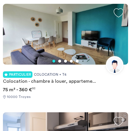
durée
-
Location studio
Investir
Blog
PARTICULIER
COLOCATION
T4
Colocation - chambre à louer, apparteme...
75 m² - 360 €
CC
10000 Troyes