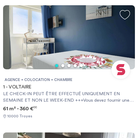
AGENCE
COLOCATION
CHAMBRE
1 - VOLTAIRE
LE CHECK-IN PEUT ÊTRE EFFECTUÉ UNIQUEMENT EN
SEMAINE ET NON LE WEEK-END +++Vous devez fournir une
Garantie Visale obligatoirement et une assurance habitation+++
61 m² - 360 €
CC
[ENG] CHECK-IN CAN ONLY BE DONE ON WEEKDAYS AND
10000 Troyes
NOT AT WEEKENDS +++You must provide a Visale Guarantee
and home insurance+++.