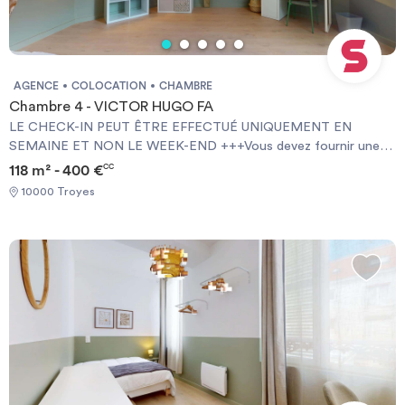
AGENCE
COLOCATION
CHAMBRE
Chambre 4 - VICTOR HUGO FA
LE CHECK-IN PEUT ÊTRE EFFECTUÉ UNIQUEMENT EN
SEMAINE ET NON LE WEEK-END +++Vous devez fournir une
Garantie Visale obligatoirement et une assurance habitation+++
118 m² - 400 €
CC
[ENG] CHECK-IN CAN ONLY BE DONE ON WEEKDAYS AND
10000 Troyes
NOT AT WEEKENDS +++You must provide a Visale Guarantee
and home insurance+++.