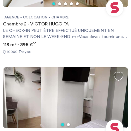
AGENCE
COLOCATION
CHAMBRE
Chambre 2 - VICTOR HUGO FA
LE CHECK-IN PEUT ÊTRE EFFECTUÉ UNIQUEMENT EN
SEMAINE ET NON LE WEEK-END +++Vous devez fournir une
Garantie Visale obligatoirement et une assurance habitation+++
118 m² - 395 €
CC
[ENG] CHECK-IN CAN ONLY BE DONE ON WEEKDAYS AND
10000 Troyes
NOT AT WEEKENDS +++You must provide a Visale Guarantee
and home insurance+++.