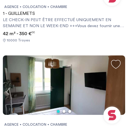
AGENCE
COLOCATION
CHAMBRE
1 - GUILLEMETS
LE CHECK-IN PEUT ÊTRE EFFECTUÉ UNIQUEMENT EN
SEMAINE ET NON LE WEEK-END +++Vous devez fournir une
Garantie Visale obligatoirement et une assurance habitation+++
42 m² - 350 €
CC
[ENG] CHECK-IN CAN ONLY BE DONE ON WEEKDAYS AND
10000 Troyes
NOT AT WEEKENDS +++You must provide a Visale Guarantee
and home insurance+++.
AGENCE
COLOCATION
CHAMBRE