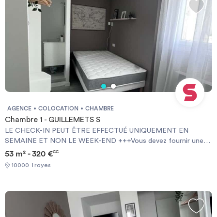
AGENCE
COLOCATION
CHAMBRE
Chambre 1 - GUILLEMETS S
LE CHECK-IN PEUT ÊTRE EFFECTUÉ UNIQUEMENT EN
SEMAINE ET NON LE WEEK-END +++Vous devez fournir une
Garantie Visale obligatoirement et une assurance habitation+++
53 m² - 320 €
CC
[ENG] CHECK-IN CAN ONLY BE DONE ON WEEKDAYS AND
10000 Troyes
NOT AT WEEKENDS +++You must provide a Visale Guarantee
and home insurance+++.