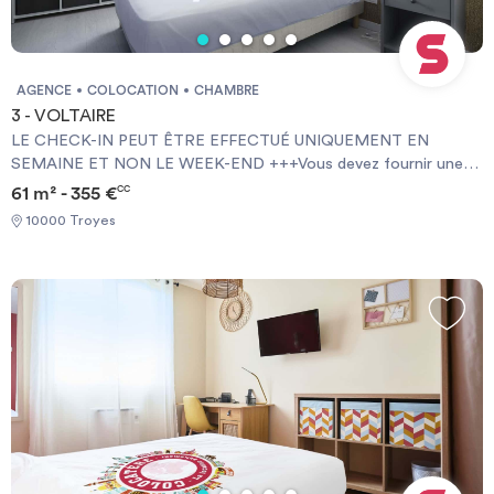
AGENCE
COLOCATION
CHAMBRE
3 - VOLTAIRE
LE CHECK-IN PEUT ÊTRE EFFECTUÉ UNIQUEMENT EN
SEMAINE ET NON LE WEEK-END +++Vous devez fournir une
Garantie Visale obligatoirement et une assurance habitation+++
61 m² - 355 €
CC
[ENG] CHECK-IN CAN ONLY BE DONE ON WEEKDAYS AND
10000 Troyes
NOT AT WEEKENDS +++You must provide a Visale Guarantee
and home insurance+++.