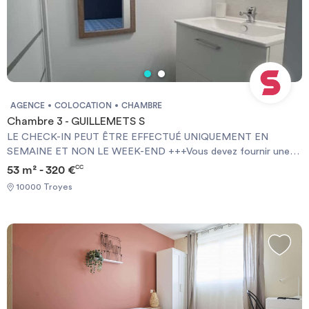
AGENCE
COLOCATION
CHAMBRE
Chambre 3 - GUILLEMETS S
LE CHECK-IN PEUT ÊTRE EFFECTUÉ UNIQUEMENT EN
SEMAINE ET NON LE WEEK-END +++Vous devez fournir une
Garantie Visale obligatoirement et une assurance habitation+++
53 m² - 320 €
CC
[ENG] CHECK-IN CAN ONLY BE DONE ON WEEKDAYS AND
10000 Troyes
NOT AT WEEKENDS +++You must provide a Visale Guarantee
and home insurance+++.