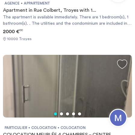
AGENCE
APPARTEMENT
Apartment in Rue Colbert, Troyes with 1...
The apartment is available immediately. There are 1 bedroom(s), 1
bathroom(s). . The utilities and the condominium are included in
the rent price. A minimum stay of 1 month(s) is required. It is
2000 €
CC
possible to book directly online.
10000 Troyes
PARTICULIER
COLOCATION
COLOCATION
COLOCATION MEUBLÉE 4 CHAMBRES – CENTRE ...