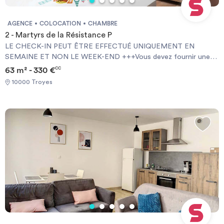
AGENCE
COLOCATION
CHAMBRE
2 - Martyrs de la Résistance P
LE CHECK-IN PEUT ÊTRE EFFECTUÉ UNIQUEMENT EN
SEMAINE ET NON LE WEEK-END +++Vous devez fournir une
Garantie Visale obligatoirement et une assurance habitation+++
63 m² - 330 €
CC
[ENG] CHECK-IN CAN ONLY BE DONE ON WEEKDAYS AND
10000 Troyes
NOT AT WEEKENDS +++You must provide a Visale Guarantee
and home insurance+++.