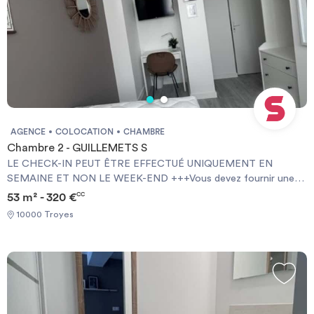
AGENCE
COLOCATION
CHAMBRE
Chambre 2 - GUILLEMETS S
LE CHECK-IN PEUT ÊTRE EFFECTUÉ UNIQUEMENT EN
SEMAINE ET NON LE WEEK-END +++Vous devez fournir une
Garantie Visale obligatoirement et une assurance habitation+++
53 m² - 320 €
CC
[ENG] CHECK-IN CAN ONLY BE DONE ON WEEKDAYS AND
10000 Troyes
NOT AT WEEKENDS +++You must provide a Visale Guarantee
and home insurance+++.