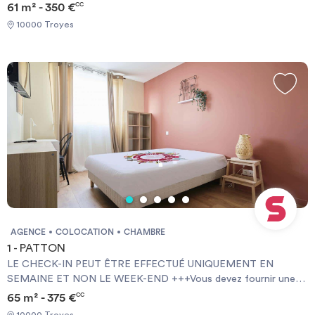
Garantie Visale obligatoirement et une assurance habitation+++
61 m² - 350 €
CC
[ENG] CHECK-IN CAN ONLY BE DONE ON WEEKDAYS AND
10000 Troyes
NOT AT WEEKENDS +++You must provide a Visale Guarantee
and home insurance+++.
AGENCE
COLOCATION
CHAMBRE
1 - PATTON
LE CHECK-IN PEUT ÊTRE EFFECTUÉ UNIQUEMENT EN
SEMAINE ET NON LE WEEK-END +++Vous devez fournir une
Garantie Visale obligatoirement et une assurance habitation+++
65 m² - 375 €
CC
[ENG] CHECK-IN CAN ONLY BE DONE ON WEEKDAYS AND
10000 Troyes