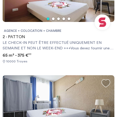
AGENCE
COLOCATION
CHAMBRE
2 - PATTON
LE CHECK-IN PEUT ÊTRE EFFECTUÉ UNIQUEMENT EN
SEMAINE ET NON LE WEEK-END +++Vous devez fournir une
Garantie Visale obligatoirement et une assurance habitation+++
65 m² - 375 €
CC
[ENG] CHECK-IN CAN ONLY BE DONE ON WEEKDAYS AND
10000 Troyes
NOT AT WEEKENDS +++You must provide a Visale Guarantee
and home insurance+++.