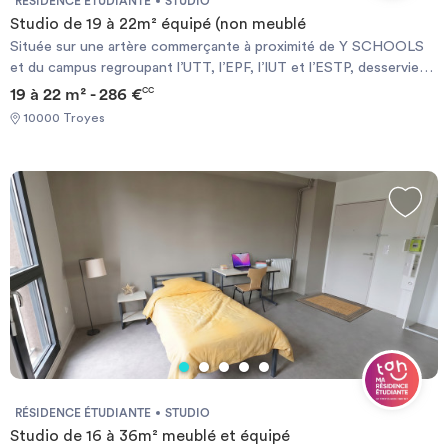
RÉSIDENCE ÉTUDIANTE
STUDIO
Studio de 19 à 22m² équipé (non meublé
Située sur une artère commerçante à proximité de Y SCHOOLS
et du campus regroupant l’UTT, l’EPF, l’IUT et l’ESTP, desservie
par les transports en commun, cette résidence propose 65
19 à 22 m² - 286 €
CC
studios Studio de 20 m² - Les studios sont composés d'une
10000 Troyes
kitchenette avec un réfrigérateur et des plaques de cuisson, d'un
placard aménagé, d'une salle d'eau, d'un lavabo et d'un WC.
Chauffage : collectif électrique Sont inclus dans les charges :
toutes charges comprises Localisation et service : À proximité de
Y SCHOOLS et l'IUT / Commerces à 5 minutes / à 10 min. à pied
du centre-ville / Ligne de bus 2
RÉSIDENCE ÉTUDIANTE
STUDIO
Studio de 16 à 36m² meublé et équipé