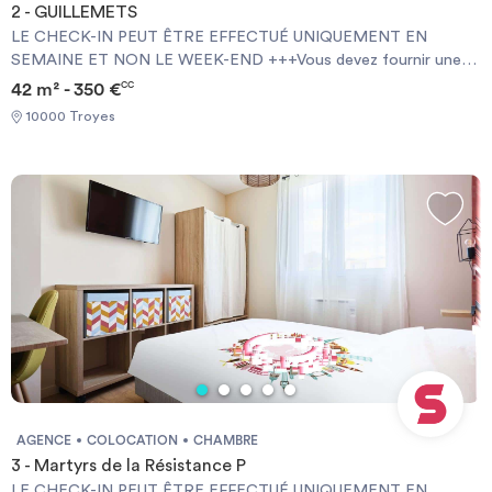
2 - GUILLEMETS
LE CHECK-IN PEUT ÊTRE EFFECTUÉ UNIQUEMENT EN
SEMAINE ET NON LE WEEK-END +++Vous devez fournir une
Garantie Visale obligatoirement et une assurance habitation+++
42 m² - 350 €
CC
[ENG] CHECK-IN CAN ONLY BE DONE ON WEEKDAYS AND
10000 Troyes
NOT AT WEEKENDS +++You must provide a Visale Guarantee
and home insurance+++.
AGENCE
COLOCATION
CHAMBRE
3 - Martyrs de la Résistance P
LE CHECK-IN PEUT ÊTRE EFFECTUÉ UNIQUEMENT EN