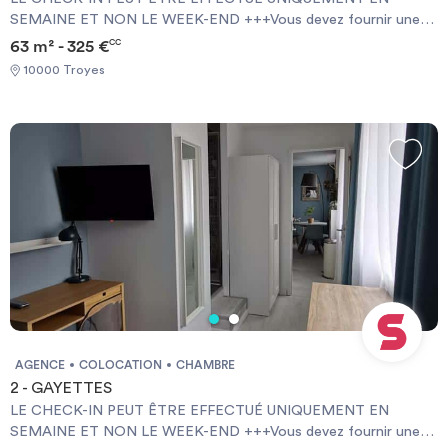
SEMAINE ET NON LE WEEK-END +++Vous devez fournir une
Garantie Visale obligatoirement et une assurance habitation+++
63 m² - 325 €
CC
[ENG] CHECK-IN CAN ONLY BE DONE ON WEEKDAYS AND
10000 Troyes
NOT AT WEEKENDS +++You must provide a Visale Guarantee
and home insurance+++.
AGENCE
COLOCATION
CHAMBRE
2 - GAYETTES
LE CHECK-IN PEUT ÊTRE EFFECTUÉ UNIQUEMENT EN
SEMAINE ET NON LE WEEK-END +++Vous devez fournir une