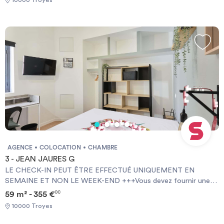
NOT AT WEEKENDS +++You must provide a Visale Guarantee
and home insurance+++.
AGENCE
COLOCATION
CHAMBRE
3 - JEAN JAURES G
LE CHECK-IN PEUT ÊTRE EFFECTUÉ UNIQUEMENT EN
SEMAINE ET NON LE WEEK-END +++Vous devez fournir une
Garantie Visale obligatoirement et une assurance habitation+++
59 m² - 355 €
CC
[ENG] CHECK-IN CAN ONLY BE DONE ON WEEKDAYS AND
10000 Troyes
NOT AT WEEKENDS +++You must provide a Visale Guarantee
and home insurance+++.