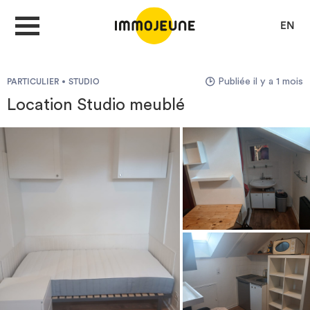
EN
Publiée il y a 1 mois
PARTICULIER
STUDIO
MON COMPTE
Location Studio meublé
DÉPOSER UNE ANNONCE
Je cherche un logement
Je propose un bien
Villes