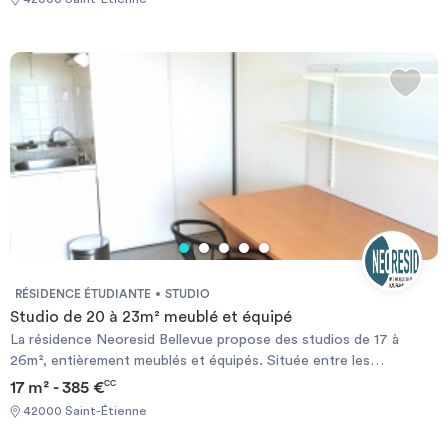
comme l’ENISE (école d’ingénieurs), la Faculté Jean Monnet,
l’IFSI (école d’infirmières), l’IUT…
RÉSIDENCE ÉTUDIANTE
STUDIO
Studio de 20 à 23m² meublé et équipé
La résidence Neoresid Bellevue propose des studios de 17 à
26m², entièrement meublés et équipés. Située entre les
transports, le centre commercial et la gare, la résidence Neoresid
17 m² - 385 €
CC
Bellevue se trouve également proche de nombreuses écoles
42000 Saint-Étienne
comme l’ENISE (école d’ingénieurs), la Faculté Jean Monnet,
l’IFSI (école d’infirmières), l’IUT…