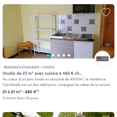
RÉSIDENCE ÉTUDIANTE
STUDIO
Studio de 23 m² avec cuisine à 485 € ch...
Au cœur d’un parc boisé et sécurisé de 4000m², la résidence
Carr’étude est un lieu idéal pour conjuguer le calme de la nature
et le centre-ville de Saint-Etienne. Que vous soyez en stage, en
21 à 21 m² - 485 €
CC
apprentissage ou en année d’étude supérieure ces résidences
42000 Saint-Étienne
sont idéales. A la fois confortables et modernes, la résidence
Carr’étude vous proposent des appartements équipés et design,
totalement adaptés à vos besoins. Pas de perte de temps dans