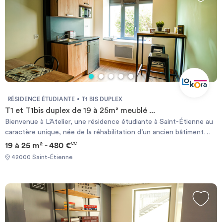
RÉSIDENCE ÉTUDIANTE
T1 BIS DUPLEX
T1 et T1bis duplex de 19 à 25m² meublé ...
Bienvenue à L’Atelier, une résidence étudiante à Saint-Étienne au
caractère unique, née de la réhabilitation d’un ancien bâtiment
industriel datant de 1898, imaginé par l’architecte stéphanois
19 à 25 m² - 480 €
CC
Pierre Lamaizière. Située dans un quartier résidentiel calme, à
42000 Saint-Étienne
seulement 10 minutes du centre-ville de Saint-Étienne, la
résidence bénéficie d’un environnement agréable, à proximité
immédiate des commerces, restaurants et services. Grâce à ses
deux lignes de tramway et ses nombreuses lignes de bus, les
principaux campus universitaires et établissements
d’enseignement supérieur sont facilement accessibles. Plus qu’un