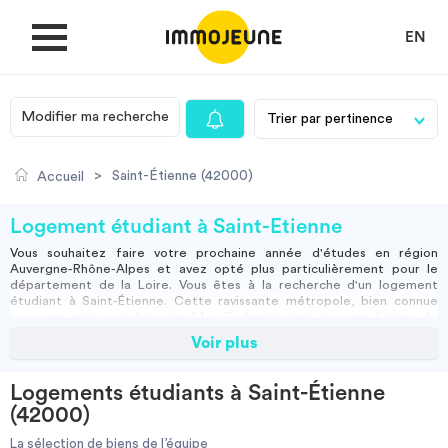
EN
Modifier ma recherche
MON COMPTE
>
Saint-Étienne (42000)
Accueil
DÉPOSER UNE ANNONCE
Logement étudiant à Saint-Étienne
Vous souhaitez faire votre prochaine année d'études en région
Auvergne-Rhône-Alpes et avez opté plus particulièrement pour le
Je cherche un logement
département de la Loire. Vous êtes à la recherche d'un
logement
étudiant à Saint-Étienne
. Cette ravissante métropole, bien connue
pour son centre architectural Le Corbusier ainsi que son équipe de
foot et son stade tout neuf, est aussi réputée pour son mode de vie
Voir plus
Je propose un bien
étudiant et toutes les opportunités offertes aux jeunes de passer des
moments uniques. Nous connaissons les difficultés financières que
peuvent rencontrer les étudiants et jeunes actifs, c’est pourquoi
Logements étudiants à Saint-Étienne
ImmoJeune.com met un point d’honneur à vous proposer des
Villes
(42000)
logements pensés pour vous et de tous types : particulier,
résidence
étudiante
, courte durée,
colocation
à Saint-Etienne…
La sélection de biens de l’équipe