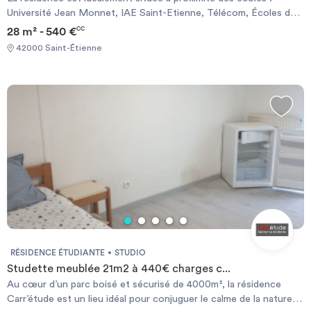
Université Jean Monnet, IAE Saint-Etienne, Télécom, Écoles des
Mines. Les transports en communs seront accessibles en un rien
28 m² - 540 €
CC
de temps, Tramway à 5mn à pied. Tu pourras te changer les idées
42000 Saint-Étienne
avec différentes activités : centre commercial, piscine, cinéma,
théâtre, etc. Sympa pour décompresser après les cours Charges
incluses : tout inclus Les options de la résidence : Internet
illimité, ménage du logement 2X par mois, petit déjeuner, salle de
fitness, Accès sécurisé, espace Co-working, responsable de site,
salle de détente, local vélo, Animation et évènement, réception
de colis et vidéosurveillance
RÉSIDENCE ÉTUDIANTE
STUDIO
Studette meublée 21m2 à 440€ charges c...
Au cœur d’un parc boisé et sécurisé de 4000m², la résidence
Carr’étude est un lieu idéal pour conjuguer le calme de la nature