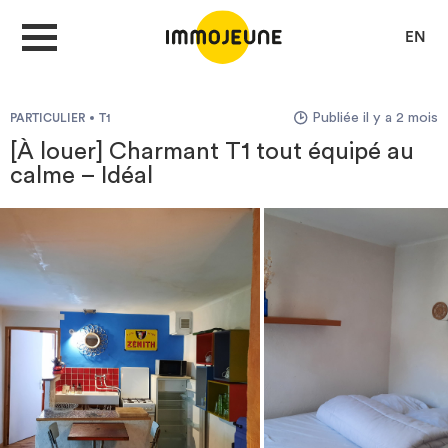
EN
Publiée il y a 2 mois
PARTICULIER
T1
MON COMPTE
[À louer] Charmant T1 tout équipé au
calme – Idéal
DÉPOSER UNE ANNONCE
Je cherche un logement
Je propose un bien
Villes