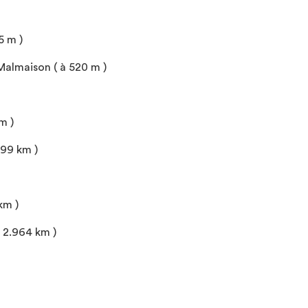
5 m )
almaison ( à 520 m )
m )
.99 km )
km )
à 2.964 km )