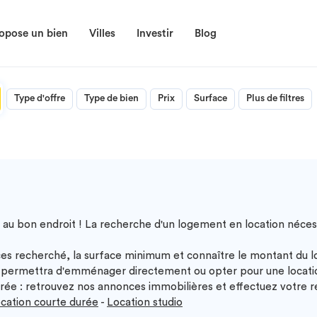
opose un bien
Villes
Investir
Blog
Type d'offre
Type de bien
Prix
Surface
Plus de filtres
 au bon endroit ! La recherche d'un logement en location nécess
es recherché, la surface minimum et connaître le montant du 
permettra d'emménager directement ou opter pour une location
ée : retrouvez nos annonces immobilières et effectuez votre re
cation courte durée
-
Location studio