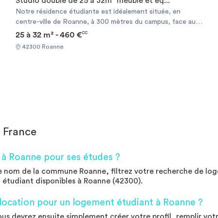
Studio double de 25 à 32m² meublé et éq...
Notre résidence étudiante est idéalement située, en
centre-ville de Roanne, à 300 mètres du campus, face au
restaurant universitaire, proche des commerces et des
25 à 32 m² - 460 €
CC
transports en commun. Cette résidence meublée vous
42300 Roanne
offre tous les avantages de logements étudiants modernes
et agréables à vivre. FACILITÉS D'ACCÈS • En centre-
ville, • Face au restaurant universitaire, • À 300 m du
campus roannais (Centre Universitaire Roannais, IUT, IFSI,
bibliothèque Universitaire), • À proximité du Technopôle
Diderot où sont installés l'École Polytechnique
Universitaire (ex-ISTIL), l'ITECH et CREATECH, • Bus
nos 1, 2 et 7 et commerces de proximité à quelques mètres
 France
de la résidence.
à Roanne pour ses études ?
e nom de la commune Roanne, filtrez votre recherche de loge
 étudiant disponibles à Roanne (42300).
ocation pour un logement étudiant à Roanne ?
Vous devrez ensuite simplement créer votre profil, remplir vot