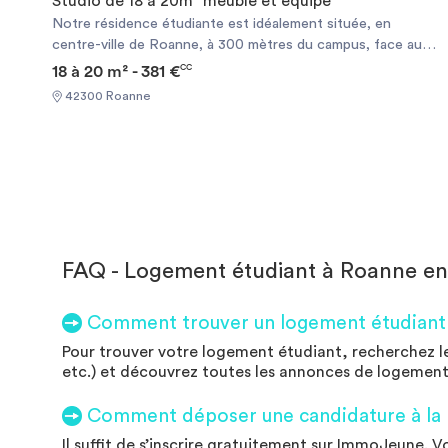
Studio de 18 à 20m² meublé et équipé
Notre résidence étudiante est idéalement située, en
centre-ville de Roanne, à 300 mètres du campus, face au
restaurant universitaire, proche des commerces et des
18 à 20 m² - 381 €
CC
transports en commun. Cette résidence meublée vous
42300 Roanne
offre tous les avantages de logements étudiants modernes
et agréables à vivre. FACILITÉS D'ACCÈS • En centre-
ville, • Face au restaurant universitaire, • À 300 m du
campus roannais (Centre Universitaire Roannais, IUT, IFSI,
bibliothèque Universitaire), • À proximité du Technopôle
Diderot où sont installés l'École Polytechnique
Universitaire (ex-ISTIL), l'ITECH et CREATECH, • Bus
nos 1, 2 et 7 et commerces de proximité à quelques mètres
FAQ - Logement étudiant à Roanne en
de la résidence.
Comment trouver un logement étudiant 
Pour trouver votre logement étudiant, recherchez l
etc.) et découvrez toutes les annonces de logement
Comment déposer une candidature à la l
Il suffit de s’inscrire gratuitement sur ImmoJeune. 