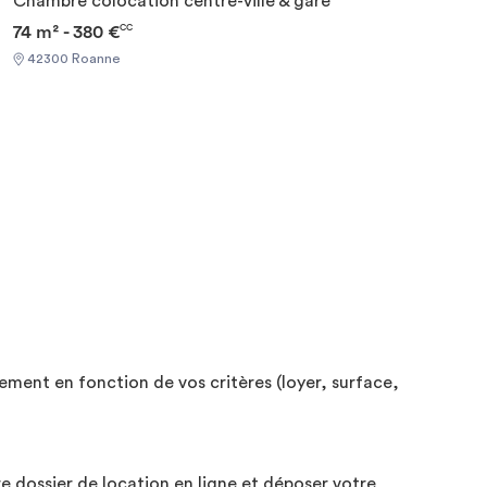
Chambre colocation centre-ville & gare
74 m² - 380 €
CC
42300 Roanne
ment en fonction de vos critères (loyer, surface,
re dossier de location en ligne et déposer votre