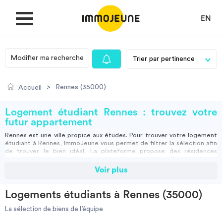
EN
Modifier ma recherche
MON COMPTE
>
Rennes (35000)
Accueil
DÉPOSER UNE ANNONCE
Logement étudiant Rennes : trouvez votre
futur appartement
Rennes est une ville propice aux études. Pour trouver votre logement
Je cherche un logement
étudiant à Rennes, ImmoJeune vous permet de filtrer la sélection afin
de trouver le bien idéal. La plateforme propose des résidences
adaptées aux étudiants parmi une large variété d’annonces. Vous aurez
ainsi toutes les informations nécessaires pour débuter votre année
Voir plus
Je propose un bien
étudiante à rennes dans une habitation répondant à vos besoins.
Vous aurez notamment le choix entre un
studio
, un
appartement
meublé à Rennes
, la
colocation
, une chambre et une
résidence
Logements étudiants à Rennes (35000)
étudiante
en campus. Pensez à visiter les résidences privées proches
Villes
de votre établissement scolaire. Vous pouvez également vérifier
La sélection de biens de l’équipe
auprès du
CROUS Rennes
(Centre régional des œuvres universitaires