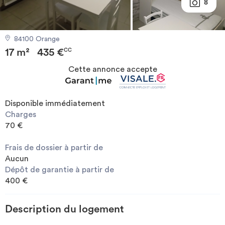
8
Investir
84100 Orange
Blog
17 m²
435 €
CC
Cette annonce accepte
Disponible immédiatement
Charges
70 €
Frais de dossier à partir de
Aucun
Dépôt de garantie à partir de
400 €
Description du logement