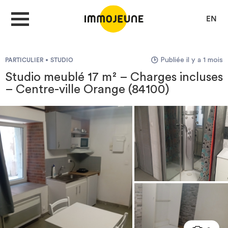
EN
Publiée il y a 1 mois
PARTICULIER
STUDIO
MON COMPTE
Studio meublé 17 m² – Charges incluses
– Centre-ville Orange (84100)
DÉPOSER UNE ANNONCE
Je cherche un logement
Je propose un bien
Villes