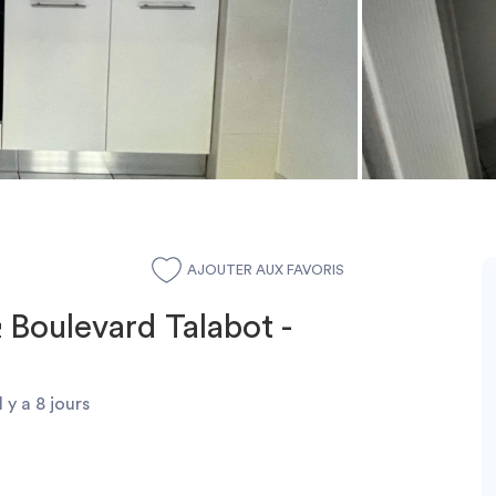
AJOUTER AUX FAVORIS
 Boulevard Talabot -
l y a 8 jours