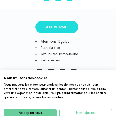
CENTRE D'AIDE
Mentions légales
Plan du site
Actualités ImmoJeune
Partenaires
Nous utilisons des cookies
Suivez-nous
Nous pouvons les placer pour analyser les données de nos visiteurs,
améliorer notre site Web, afficher un contenu personnalisé et vous faire
vivre une expérience inoubliable. Pour plus d'informations sur les cookies
que nous utilisons, ouvrez les paramètres.
IMMOJEUNE © 2011-2026, conçu et fièrement développé en
France.
Accepter tout
Non, ajuster
Des offres de logement étudiant et jeune actif dans toute la