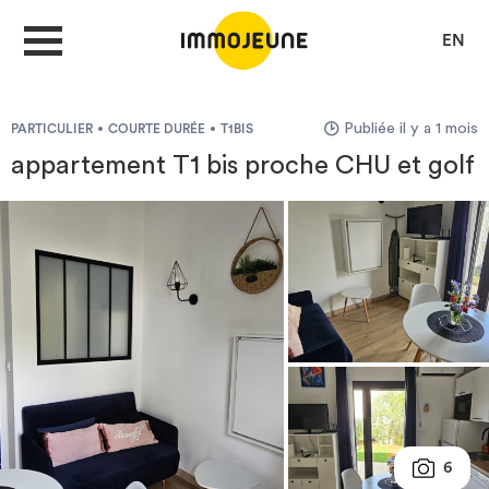
EN
Publiée il y a 1 mois
PARTICULIER
COURTE DURÉE
T1BIS
MON COMPTE
appartement T1 bis proche CHU et golf
DÉPOSER UNE ANNONCE
Je cherche un logement
Je propose un bien
Villes
6