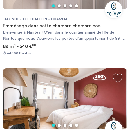
AGENCE
COLOCATION
CHAMBRE
Emménage dans cette chambre chambre cos...
Bienvenue à Nantes ! C’est dans le quartier animé de l’île de
Nantes que nous t'ouvrons les portes d’un appartement de 89 m².
Ici, tu retrouveras cette chambre de 11 m² comprenant un lit
89 m² - 540 €
CC
double (140x190), un bureau et des rangements. En louant une
44000 Nantes
chambre meublée en coliving, l’assurance habitation du logement,
les provisions sur charges et ton contrat internet sont déjà
compris dans le loyer mensuel. Tu peux également bénéficier
d’aides au logement (APL) selon les conditions de la CAF.