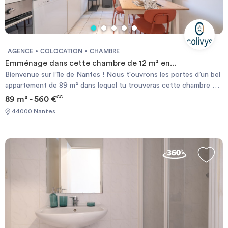
AGENCE
COLOCATION
CHAMBRE
Emménage dans cette chambre de 12 m² en...
Bienvenue sur l’île de Nantes ! Nous t'ouvrons les portes d’un bel
appartement de 89 m² dans lequel tu trouveras cette chambre de
12 m² louée meublée. Elle comporte un espace nuit avec lit double
89 m² - 560 €
CC
(140x190), des rangements et un bureau. En choisissant le
44000 Nantes
coliving, l’assurance habitation du logement, les provisions sur
charges et ton contrat internet sont déjà compris dans le loyer
mensuel. Chambre éligible aux APL selon les conditions de la CAF.