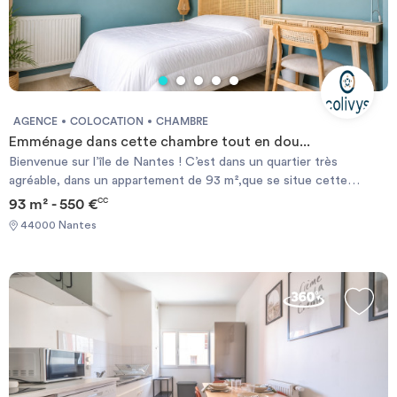
AGENCE
COLOCATION
CHAMBRE
Emménage dans cette chambre tout en dou...
Bienvenue sur l’île de Nantes ! C’est dans un quartier très
agréable, dans un appartement de 93 m²,que se situe cette
chambre de 12 m². Redécorée et louée meublée, elle comprend un
93 m² - 550 €
CC
lit double (140x190), des rangements, un dressing et un bureau.
44000 Nantes
En coliving, l’assurance habitation du logement, ton contrat
internet et les provisions sur charges sont compris dans le loyer
mensuel. Le dernier atout indéniable du coliving ? Cette chamber
est éligible aux aides au logement (APL).