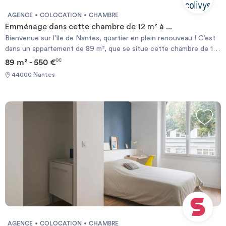
AGENCE
COLOCATION
CHAMBRE
Emménage dans cette chambre de 12 m² à ...
Bienvenue sur l’île de Nantes, quartier en plein renouveau ! C’est
dans un appartement de 89 m², que se situe cette chambre de 12
m². Réaménagée et louée meublée, elle comprend un lit double
89 m² - 550 €
CC
(140x190), une grande armoire et un espace de travail. En coliving,
44000 Nantes
l’assurance habitation du logement, les provisions sur charges et
ton contrat internet sont déjà compris dans le loyer mensuel. Le
coliving, c’est un mode d’hébergement permettant de bénéficier
des APL selon les conditions de la CAF.
AGENCE
COLOCATION
CHAMBRE