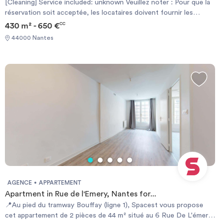
[Cleaning] Service included: unknown Veuillez noter : Pour que la
réservation soit acceptée, les locataires doivent fournir les
documents suivants : 1. Preuve de fonds : fiches de paie, relevé
430 m² - 650 €
CC
bancaire/Garant résidant en France/GarantMe/Visale 2. Carte
44000 Nantes
d'identité/passeport 3. Contrat de travail/Lettre d'inscription
universitaire [Cancellation Policy] Your 1st rent will be 100%
refunded if you cancel up to 90 days before the contract start
date or you'll get a 50% refund if you cancel up to 30 days.
[Politique d'Annulation] Votre 1er loyer sera remboursé à 100% si
vous annulez jusqu'à 90 jours avant la date de début du contrat,
ou vous obtiendrez un remboursement de 50% si vous annulez
jusqu'à 30 jours avant.
AGENCE
APPARTEMENT
Apartment in Rue de l'Emery, Nantes for...
📍Au pied du tramway Bouffay (ligne 1), Spacest vous propose
cet appartement de 2 pièces de 44 m² situé au 6 Rue De L'émery