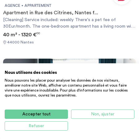
transfert / transitoire
AGENCE
APPARTEMENT
Apartment in Rue des Citrines, Nantes f...
[Cleaning] Service included: weekly There's a pet fee of
30Eur/month. The one-bedroom apartment has a living room with
and one bedroom with one large bed. The apartment has also a
40 m² - 1320 €
CC
bathroom and an equipped kitchen. The kitchen has a micro-wave
44000 Nantes
oven, a fridge, a dishwasher, an extractor hood and ceramic
hotplates. The dishes are also furnished. Bedding: One double
bed (140cm x 190 cm). [Cancellation Policy] Your 1st rent will be
100% refunded if you cancel up to 30 days before the contract
start date or you'll get a 50% refund if you cancel up to 15 days.
Nous utilisons des cookies
[Politique d'Annulation] Votre 1er loyer sera remboursé à 100% si
Nous pouvons les placer pour analyser les données de nos visiteurs,
vous annulez jusqu'à 30 jours avant la date de début du contrat,
améliorer notre site Web, afficher un contenu personnalisé et vous faire
vivre une expérience inoubliable. Pour plus d'informations sur les cookies
ou vous obtiendrez un remboursement de 50% si vous annulez
que nous utilisons, ouvrez les paramètres.
jusqu'à 15 jours avant.
Accepter tout
Non, ajuster
Refuser
AGENCE
APPARTEMENT