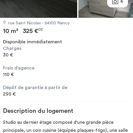
6
Investir
rue Saint Nicolas - 54100 Nancy
Blog
10 m²
325 €
CC
Disponible immédiatement
Charges
30 €
Frais d'agence
110 €
Dépôt de garantie à partir de
295 €
Description du logement
Studio au dernier étage composé d'une grande pièce
principale, un coin cuisine (équipée plaques-frigo), une salle