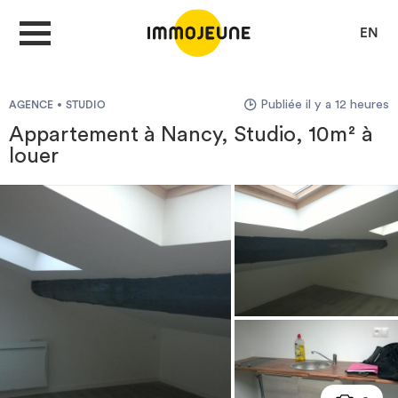
EN
Publiée il y a 12 heures
AGENCE
STUDIO
MON COMPTE
Appartement à Nancy, Studio, 10m² à
louer
DÉPOSER UNE ANNONCE
Je cherche un logement
Je propose un bien
Villes