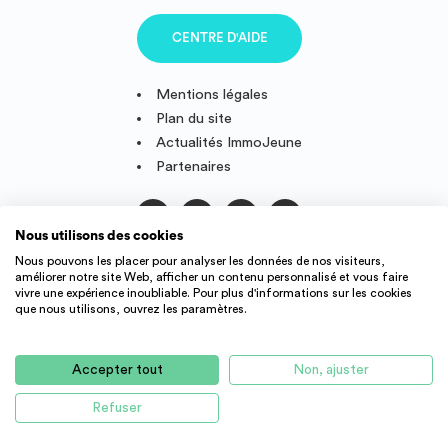
CENTRE D'AIDE
Mentions légales
Plan du site
Actualités ImmoJeune
Partenaires
Nous utilisons des cookies
Suivez-nous
Nous pouvons les placer pour analyser les données de nos visiteurs,
améliorer notre site Web, afficher un contenu personnalisé et vous faire
vivre une expérience inoubliable. Pour plus d'informations sur les cookies
que nous utilisons, ouvrez les paramètres.
IMMOJEUNE © 2011-2026, conçu et fièrement développé en
France.
Accepter tout
Non, ajuster
Des offres de logement étudiant et jeune actif dans toute la
France : résidence étudiant, agence immobilière, location
Refuser
CANDIDATER
d'appartement, studio, colocation, etc.