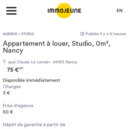
EN
Publiée il y a 6 heures
AGENCE
STUDIO
MON COMPTE
Appartement à louer, Studio, 0m²,
Nancy
DÉPOSER UNE ANNONCE
quai Claude Le Lorrain - 54100 Nancy
75 €
CC
Disponible immédiatement
Je cherche un logement
Charges
3 €
Je propose un bien
Frais d'agence
60 €
Villes
Dépôt de garantie à partir de