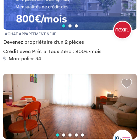
Médecine, Droit et Sciences Politiques : environ 30 min Campus
du quartier Antigone (écoles privées) : 16 min Campus de Richter
(Institut de Management, Faculté d’Economie, écoles de
commerce privées...) : environ 20 min
ACHAT APPARTEMENT NEUF
Devenez propriétaire d'un 2 pièces
Crédit avec Prêt à Taux Zéro : 800€/mois
Montpelier 34