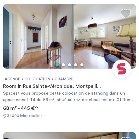
AGENCE
COLOCATION
CHAMBRE
Room in Rue Sainte-Véronique, Montpelli...
Spacest vous propose cette colocation de standing dans un
appartement T4 de 68 m², situé au rez-de-chaussée du 101 Rue
Sainte-Véronique à Montpellier.🏠 LE LOGEMENTEntièrement
68 m² - 445 €
CC
meublé et décoré avec goût, ce bien offre un cadre de vie
34000 Montpellier
chaleureux. La pièce de vie principale se compose d'un salon
spacieux, baigné de lumière grâce à ses grandes ouvertures, et
aménagé avec un canapé confortable, une table basse ainsi qu'un
espace salle à manger.La cuisine, séparée et particulièrement bien