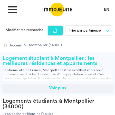
EN
Modifier ma recherche
MON COMPTE
>
Montpellier (34000)
Accueil
DÉPOSER UNE ANNONCE
Logement étudiant à Montpellier : les
meilleures résidences et appartements
Septième ville de France, Montpellier est un excellent choix pour
Je cherche un logement
poursuivre vos études. Elle dispose d’une population jeune et d’un
cadre de vie agréable. Que demander de plus pour la réussite de votre
année dans le campus ou dans une grande école ? Un logement
étudiant sur Montpellier.
Voir plus
Je propose un bien
Découvrez nos offres de location d’
appartements Montpellier
,
colocations et logements en
résidence étudiante
à Montpellier. Entre
un
studio
meublé et équipé avec une connexion internet, et une
Logements étudiants à Montpellier
chambre en colocation
, vous pourrez facilement trouver votre
Villes
(34000)
bonheur parmi les offres de logement étudiant. Visitez également nos
résidences étudiantes privées qui proposent de nombreux logements
La sélection de biens de l’équipe