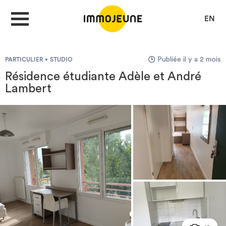
EN
Publiée il y a 2 mois
PARTICULIER
STUDIO
MON COMPTE
Résidence étudiante Adèle et André
Lambert
DÉPOSER UNE ANNONCE
Je cherche un logement
Je propose un bien
Villes