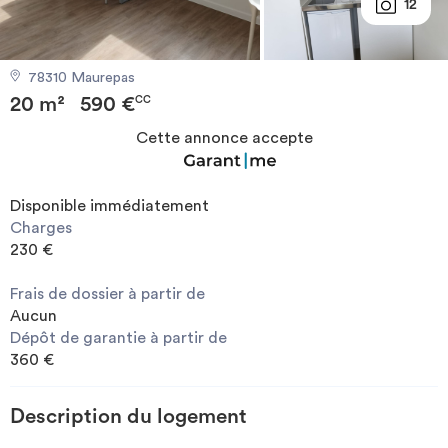
12
Investir
78310 Maurepas
Blog
20 m²
590 €
CC
Cette annonce accepte
Disponible immédiatement
Charges
230 €
Frais de dossier à partir de
Aucun
Dépôt de garantie à partir de
360 €
Description du logement