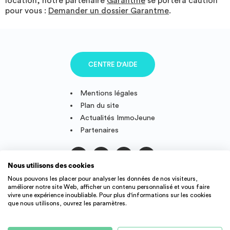
location, notre partenaire
Garantme
se portera caution
pour vous :
Demander un dossier Garantme
.
CENTRE D'AIDE
Mentions légales
Plan du site
Actualités ImmoJeune
Partenaires
Nous utilisons des cookies
Suivez-nous
Nous pouvons les placer pour analyser les données de nos visiteurs,
améliorer notre site Web, afficher un contenu personnalisé et vous faire
vivre une expérience inoubliable. Pour plus d'informations sur les cookies
que nous utilisons, ouvrez les paramètres.
IMMOJEUNE © 2011-2026, conçu et fièrement développé en
France.