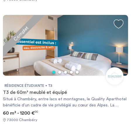
Complet
RÉSIDENCE ÉTUDIANTE
T3
T3 de 60m² meublé et équipé
Situé à Chambéry, entre lacs et montagnes, le Quality Aparthotel
bénéficie d’un cadre de vie privilégié au cœur des Alpes. La
résidence offre un environnement à la fois paisible et dynamique,
60 m² - 1200 €
CC
particulièrement adapté aux étudiants, aux jeunes actifs et aux
73000 Chambéry
séjours de moyenne ou longue durée, en combinant nature,
confort et accessibilité. Les logements, entièrement équipés et