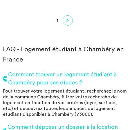
soigneusement aménagés, sont conçus pour garantir autonomie
et bien-être au quotidien. Chaque appartement dispose d’une
cuisine fonctionnelle, d’une salle d’eau privative ainsi que d’une
1
connexion Wi-Fi, permettant de vivre, étudier ou travailler dans
des conditions optimales. Que ce soit pour quelques semaines ou
plusieurs mois, la résidence offre un cadre confortable et
reposant tout en restant proche des commerces, des transports
et des principaux pôles d’études et d’activités de la région.
FAQ - Logement étudiant à Chambéry en
Chambéry séduit ainsi par son équilibre unique entre qualité de
France
vie, dynamisme urbain et environnement naturel exceptionnel.
Comment trouver un logement étudiant à
Chambéry pour ses études ?
Pour trouver votre logement étudiant, recherchez le nom
de la commune Chambéry, filtrez votre recherche de
logement en fonction de vos critères (loyer, surface,
etc.) et découvrez toutes les annonces de logement
étudiant disponibles à Chambéry (73000).
Comment déposer un dossier à la location