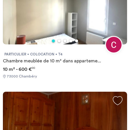
auxquels ce bien est exposé sont disponibles sur le site
Géorisques : www.georisques.gouv.frMontant estimé des
dépenses annuelles d'énergie pour un usage standard : 1421 € par
an.Prix moyens des énergies indexés sur l'année 2021
(abonnements compris) Required documents: - Financial
guarantee - Identity Card - Reason for impermanence Documents
requis: - Garanties financières - Carte d'identité - Motif du
transfert / transitoire
PARTICULIER
COLOCATION
T4
Chambre meublée de 10 m² dans apparteme...
10 m² - 600 €
CC
73000 Chambéry