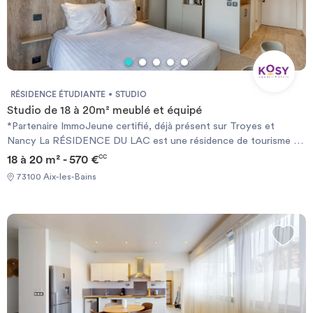
RÉSIDENCE ÉTUDIANTE
STUDIO
Studio de 18 à 20m² meublé et équipé
*Partenaire ImmoJeune certifié, déjà présent sur Troyes et
Nancy La RÉSIDENCE DU LAC est une résidence de tourisme 3
étoiles. Elle dispose d’une situation et d’un cadre incomparables à
18 à 20 m² - 570 €
CC
50 m de l’eau face à l’Esplanade du Lac du Bourget. La résidence
73100 Aix-les-Bains
s’intègre dans un quartier récent et arboré, proche des
commerces, transports, port de plaisance, plages et centre-ville
d’Aix-les-Bains.