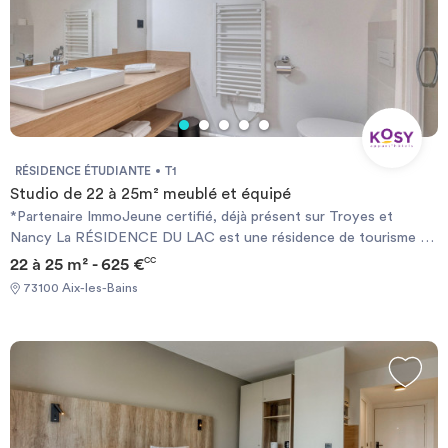
RÉSIDENCE ÉTUDIANTE
T1
Studio de 22 à 25m² meublé et équipé
*Partenaire ImmoJeune certifié, déjà présent sur Troyes et
Nancy La RÉSIDENCE DU LAC est une résidence de tourisme 3
étoiles. Elle dispose d’une situation et d’un cadre incomparables à
22 à 25 m² - 625 €
CC
50 m de l’eau face à l’Esplanade du Lac du Bourget. La résidence
73100 Aix-les-Bains
s’intègre dans un quartier récent et arboré, proche des
commerces, transports, port de plaisance, plages et centre-ville
d’Aix-les-Bains.