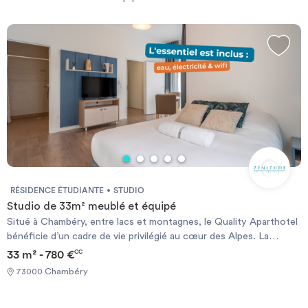
durée
-
Location studio
Investir
Blog
RÉSIDENCE ÉTUDIANTE
STUDIO
Studio de 33m² meublé et équipé
Situé à Chambéry, entre lacs et montagnes, le Quality Aparthotel
bénéficie d’un cadre de vie privilégié au cœur des Alpes. La
résidence offre un environnement à la fois paisible et dynamique,
33 m² - 780 €
CC
particulièrement adapté aux étudiants, aux jeunes actifs et aux
73000 Chambéry
séjours de moyenne ou longue durée, en combinant nature,
confort et accessibilité. Les logements, entièrement équipés et