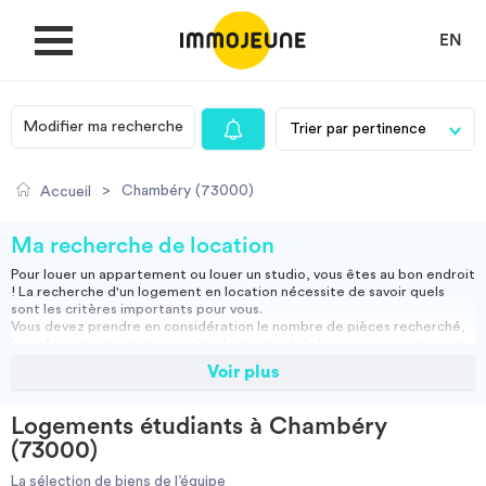
EN
Modifier ma recherche
MON COMPTE
>
Chambéry (73000)
Accueil
DÉPOSER UNE ANNONCE
Ma recherche de location
Pour louer un appartement ou louer un studio, vous êtes au bon endroit
! La recherche d'un logement en location nécessite de savoir quels
Je cherche un logement
sont les critères importants pour vous.
Vous devez prendre en considération le nombre de pièces recherché,
la surface minimum et connaître le montant du loyer que vous pouvez
assumer.
Voir plus
Je propose un bien
Vous pouvez louer un appartement meublé, ce qui vous permettra
d'emménager directement ou opter pour une location vide, et ainsi
apporter vos meubles.
Logements étudiants à Chambéry
Studio, appartement vide ou meublé, location courte durée :
Villes
(73000)
retrouvez nos annonces immobilières et effectuez votre recherche
pour trouver la location qui vous convient.
La sélection de biens de l’équipe
Résidence étudiante
-
Location étudiant
-
Colocation
-
Location courte