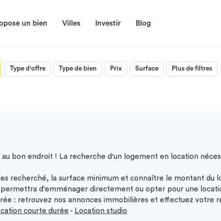
opose un bien
Villes
Investir
Blog
Type d'offre
Type de bien
Prix
Surface
Plus de filtres
 au bon endroit ! La recherche d'un logement en location nécess
es recherché, la surface minimum et connaître le montant du 
permettra d'emménager directement ou opter pour une location
ée : retrouvez nos annonces immobilières et effectuez votre re
cation courte durée
-
Location studio