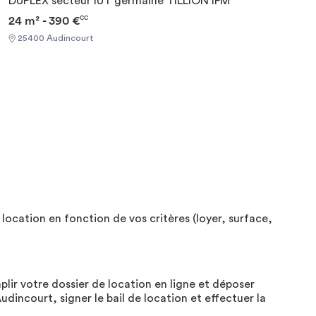
DUPLEX secteur IUT germaine TILLION IFM
24 m² - 390 €
CC
25400 Audincourt
ocation en fonction de vos critères (loyer, surface,
lir votre dossier de location en ligne et déposer
dincourt, signer le bail de location et effectuer la