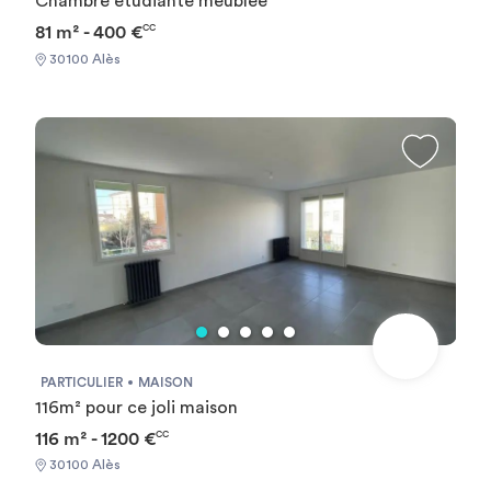
Chambre étudiante meublée
81 m² - 400 €
CC
30100 Alès
PARTICULIER
MAISON
116m² pour ce joli maison
116 m² - 1200 €
CC
30100 Alès