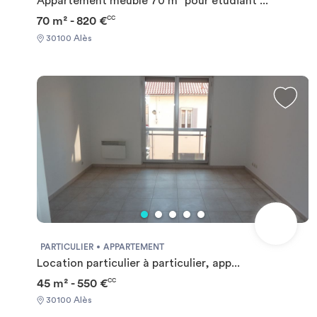
Appartement meublé 70 m² pour étudiant ...
70 m² - 820 €
CC
30100 Alès
PARTICULIER
APPARTEMENT
Location particulier à particulier, app...
45 m² - 550 €
CC
30100 Alès