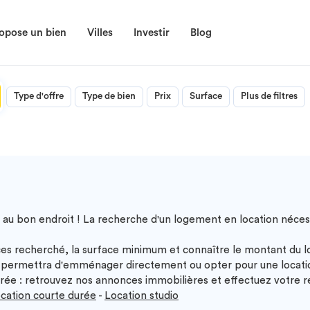
opose un bien
Villes
Investir
Blog
Type d'offre
Type de bien
Prix
Surface
Plus de filtres
 au bon endroit ! La recherche d'un logement en location nécess
es recherché, la surface minimum et connaître le montant du 
permettra d'emménager directement ou opter pour une location
ée : retrouvez nos annonces immobilières et effectuez votre re
cation courte durée
-
Location studio