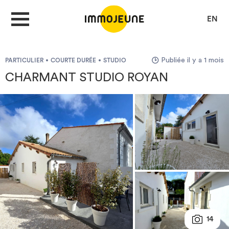
EN
Publiée il y a 1 mois
PARTICULIER
COURTE DURÉE
STUDIO
MON COMPTE
CHARMANT STUDIO ROYAN
DÉPOSER UNE ANNONCE
Je cherche un logement
Je propose un bien
Villes
14