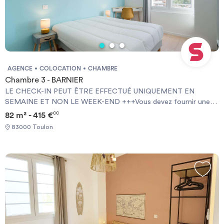
AGENCE
COLOCATION
CHAMBRE
Chambre 3 - BARNIER
LE CHECK-IN PEUT ÊTRE EFFECTUÉ UNIQUEMENT EN
SEMAINE ET NON LE WEEK-END +++Vous devez fournir une
Garantie Visale obligatoirement et une assurance habitation+++
82 m² - 415 €
CC
[ENG] CHECK-IN CAN ONLY BE DONE ON WEEKDAYS AND
83000 Toulon
NOT AT WEEKENDS +++You must provide a Visale Guarantee
and home insurance+++.