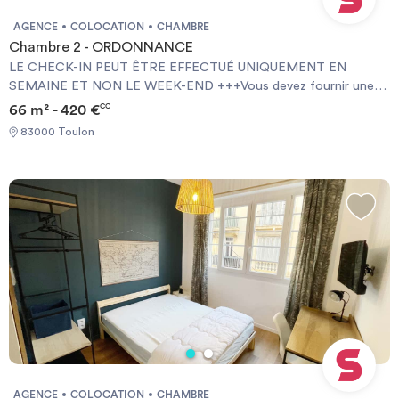
AGENCE
COLOCATION
CHAMBRE
Chambre 2 - ORDONNANCE
LE CHECK-IN PEUT ÊTRE EFFECTUÉ UNIQUEMENT EN
SEMAINE ET NON LE WEEK-END +++Vous devez fournir une
Garantie Visale obligatoirement et une assurance habitation+++
66 m² - 420 €
CC
[ENG] CHECK-IN CAN ONLY BE DONE ON WEEKDAYS AND
83000 Toulon
NOT AT WEEKENDS +++You must provide a Visale Guarantee
and home insurance+++.
AGENCE
COLOCATION
CHAMBRE