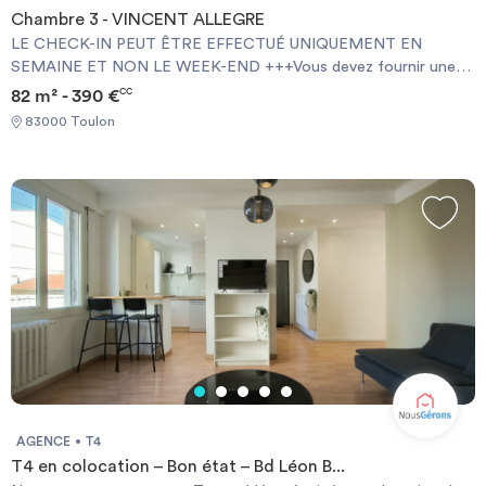
Chambre 3 - VINCENT ALLEGRE
LE CHECK-IN PEUT ÊTRE EFFECTUÉ UNIQUEMENT EN
SEMAINE ET NON LE WEEK-END +++Vous devez fournir une
Garantie Visale obligatoirement et une assurance habitation+++
82 m² - 390 €
CC
[ENG] CHECK-IN CAN ONLY BE DONE ON WEEKDAYS AND
83000 Toulon
NOT AT WEEKENDS +++You must provide a Visale Guarantee
and home insurance+++.
AGENCE
T4
T4 en colocation – Bon état – Bd Léon B...