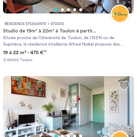
RÉSIDENCE ÉTUDIANTE
STUDIO
Studio de 19m² à 22m² à Toulon à partir...
Située proche de l'Université de Toulon, de l'ISEN ou de
Supméca, la résidence étudiante Alfred Nobel propose des
logements allant du studio au T3 à partir de 390€/mois. Meublés
19 à 22 m² - 475 €
CC
et entièrement équipés les logements bénéficient d’une
83000 Toulon
connexion internet en WIFI par fibre optique et sont éligibles aux
ALS. De nombreux services sont également à disposition de
l'étudiant comme la laverie ou encore la salle de fitness. À
découvrir vite !