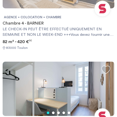
AGENCE
COLOCATION
CHAMBRE
Chambre 4 - BARNIER
LE CHECK-IN PEUT ÊTRE EFFECTUÉ UNIQUEMENT EN
SEMAINE ET NON LE WEEK-END +++Vous devez fournir une
Garantie Visale obligatoirement et une assurance habitation+++
82 m² - 420 €
CC
[ENG] CHECK-IN CAN ONLY BE DONE ON WEEKDAYS AND
83000 Toulon
NOT AT WEEKENDS +++You must provide a Visale Guarantee
and home insurance+++.