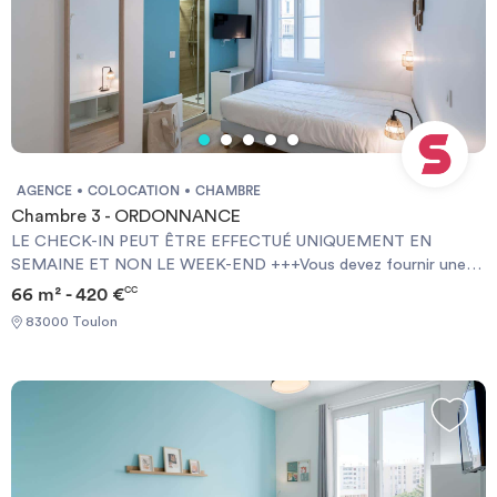
AGENCE
COLOCATION
CHAMBRE
Chambre 3 - ORDONNANCE
LE CHECK-IN PEUT ÊTRE EFFECTUÉ UNIQUEMENT EN
SEMAINE ET NON LE WEEK-END +++Vous devez fournir une
Garantie Visale obligatoirement et une assurance habitation+++
66 m² - 420 €
CC
[ENG] CHECK-IN CAN ONLY BE DONE ON WEEKDAYS AND
83000 Toulon
NOT AT WEEKENDS +++You must provide a Visale Guarantee
and home insurance+++.