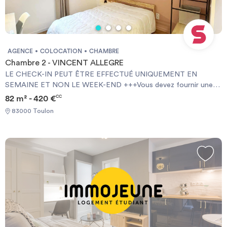
AGENCE
COLOCATION
CHAMBRE
Chambre 2 - VINCENT ALLEGRE
LE CHECK-IN PEUT ÊTRE EFFECTUÉ UNIQUEMENT EN
SEMAINE ET NON LE WEEK-END +++Vous devez fournir une
Garantie Visale obligatoirement et une assurance habitation+++
82 m² - 420 €
CC
[ENG] CHECK-IN CAN ONLY BE DONE ON WEEKDAYS AND
83000 Toulon
NOT AT WEEKENDS +++You must provide a Visale Guarantee
and home insurance+++.