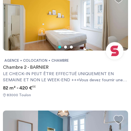
AGENCE
COLOCATION
CHAMBRE
Chambre 2 - BARNIER
LE CHECK-IN PEUT ÊTRE EFFECTUÉ UNIQUEMENT EN
SEMAINE ET NON LE WEEK-END +++Vous devez fournir une
Garantie Visale obligatoirement et une assurance habitation+++
82 m² - 420 €
CC
[ENG] CHECK-IN CAN ONLY BE DONE ON WEEKDAYS AND
83000 Toulon
NOT AT WEEKENDS +++You must provide a Visale Guarantee
and home insurance+++.