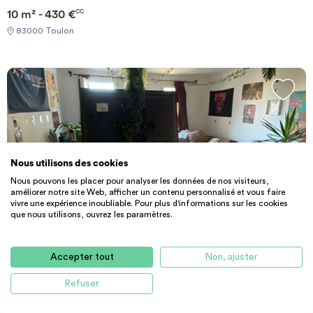
10 m² - 430 €
CC
83000 Toulon
Nous utilisons des cookies
Nous pouvons les placer pour analyser les données de nos visiteurs,
améliorer notre site Web, afficher un contenu personnalisé et vous faire
vivre une expérience inoubliable. Pour plus d'informations sur les cookies
que nous utilisons, ouvrez les paramètres.
PARTICULIER
APPARTEMENT
Appartement particulier à Toulon, %type...
Accepter tout
Non, ajuster
55 m² - 700 €
CC
Refuser
83000 Toulon