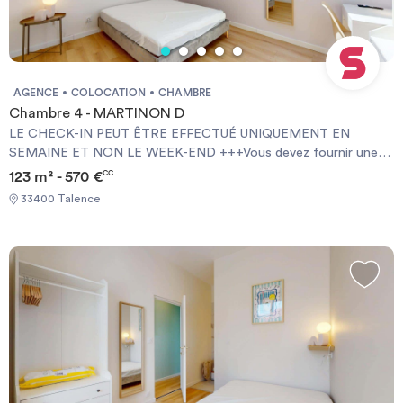
AGENCE
COLOCATION
CHAMBRE
Chambre 4 - MARTINON D
LE CHECK-IN PEUT ÊTRE EFFECTUÉ UNIQUEMENT EN
SEMAINE ET NON LE WEEK-END +++Vous devez fournir une
Garantie Visale obligatoirement et une assurance habitation+++
123 m² - 570 €
CC
[ENG] CHECK-IN CAN ONLY BE DONE ON WEEKDAYS AND
33400 Talence
NOT AT WEEKENDS +++You must provide a Visale Guarantee
and home insurance+++.