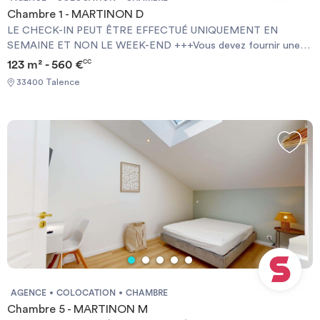
Chambre 1 - MARTINON D
LE CHECK-IN PEUT ÊTRE EFFECTUÉ UNIQUEMENT EN
SEMAINE ET NON LE WEEK-END +++Vous devez fournir une
Garantie Visale obligatoirement et une assurance habitation+++
123 m² - 560 €
CC
[ENG] CHECK-IN CAN ONLY BE DONE ON WEEKDAYS AND
33400 Talence
NOT AT WEEKENDS +++You must provide a Visale Guarantee
and home insurance+++.
AGENCE
COLOCATION
CHAMBRE
Chambre 5 - MARTINON M