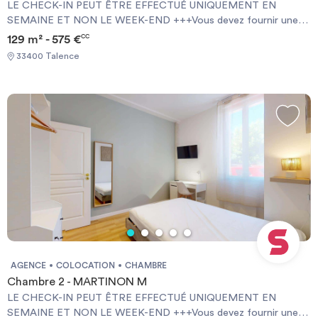
LE CHECK-IN PEUT ÊTRE EFFECTUÉ UNIQUEMENT EN
SEMAINE ET NON LE WEEK-END +++Vous devez fournir une
Garantie Visale obligatoirement et une assurance habitation+++
129 m² - 575 €
CC
[ENG] CHECK-IN CAN ONLY BE DONE ON WEEKDAYS AND
33400 Talence
NOT AT WEEKENDS +++You must provide a Visale Guarantee
and home insurance+++.
AGENCE
COLOCATION
CHAMBRE
Chambre 2 - MARTINON M
LE CHECK-IN PEUT ÊTRE EFFECTUÉ UNIQUEMENT EN
SEMAINE ET NON LE WEEK-END +++Vous devez fournir une