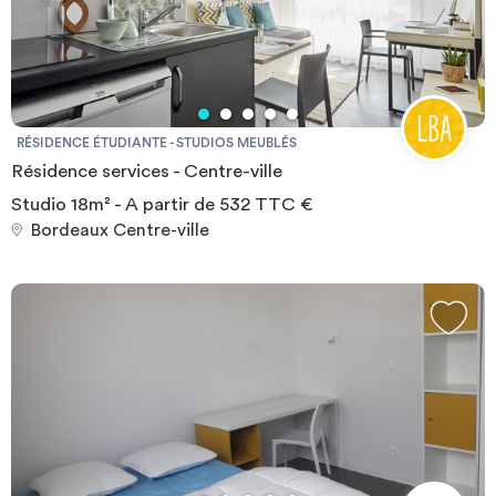
rangement, chevet…) Accès: 5 minutes de la gare St Jean
Desservie par la ligne de tram C et D (arrêt Tauzia) et réseaux tbm
1,11 et 15 10 minutes à pieds de la place de la victoire et des
Capucins et du tram B TOUTES CHARGES COMPRISES :
Electricité, chauffage, eau, wifi gratuit illimité
RÉSIDENCE ÉTUDIANTE - STUDIOS MEUBLÉS
Résidence services - Centre-ville
Studio 18m² - A partir de 532 TTC €
Bordeaux Centre-ville