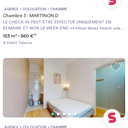
AGENCE
COLOCATION
CHAMBRE
Chambre 3 - MARTINON D
LE CHECK-IN PEUT ÊTRE EFFECTUÉ UNIQUEMENT EN
SEMAINE ET NON LE WEEK-END +++Vous devez fournir une
Garantie Visale obligatoirement et une assurance habitation+++
123 m² - 560 €
CC
[ENG] CHECK-IN CAN ONLY BE DONE ON WEEKDAYS AND
33400 Talence
NOT AT WEEKENDS +++You must provide a Visale Guarantee
and home insurance+++.
AGENCE
COLOCATION
CHAMBRE