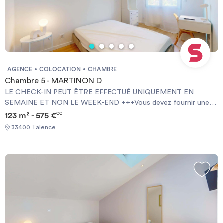
AGENCE
COLOCATION
CHAMBRE
Chambre 5 - MARTINON D
LE CHECK-IN PEUT ÊTRE EFFECTUÉ UNIQUEMENT EN
SEMAINE ET NON LE WEEK-END +++Vous devez fournir une
Garantie Visale obligatoirement et une assurance habitation+++
123 m² - 575 €
CC
[ENG] CHECK-IN CAN ONLY BE DONE ON WEEKDAYS AND
33400 Talence
NOT AT WEEKENDS +++You must provide a Visale Guarantee
and home insurance+++.