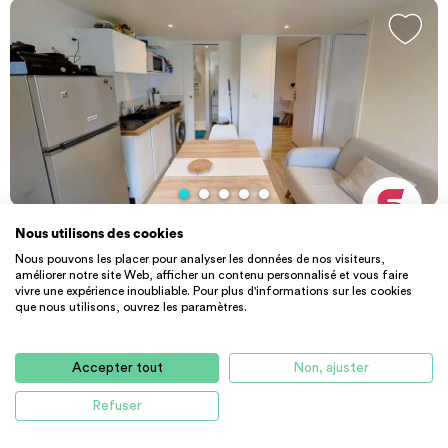
Nous utilisons des cookies
AGENCE
APPARTEMENT
Nous pouvons les placer pour analyser les données de nos visiteurs,
Apartment in Rue Calixte Camelle, Talen...
améliorer notre site Web, afficher un contenu personnalisé et vous faire
🏠 LE LOGEMENTLa pièce de vie est meublée avec une table
vivre une expérience inoubliable. Pour plus d'informations sur les cookies
basse, une table à manger, un meuble télévision et de nombreux
que nous utilisons, ouvrez les paramètres.
rangements tel qu'un buffet, une commode et une
29 m² - 991 €
CC
bibliothèque.La cuisine ouverte est équipée d'un micro-ondes, de
33400 Talence
Accepter tout
Non, ajuster
plaques de cuisson, d'un évier, d'un réfrigérateur avec
compartiment congélateur, machine à laver, ainsi que de nombreux
Refuser
rangements et ustensiles de cuisine.La salle d'eau comporte une
douche, un meuble vasque avec miroir, un sèche-serviette ainsi