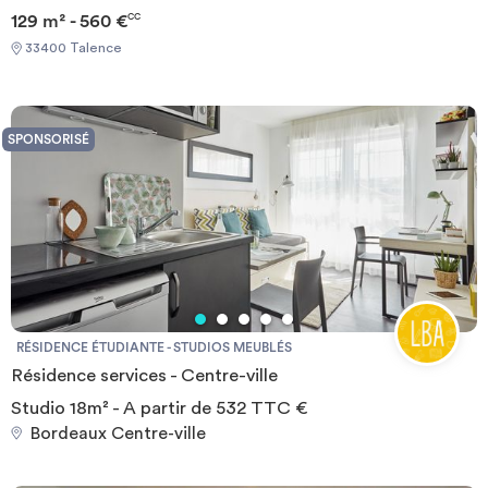
Garantie Visale obligatoirement et une assurance habitation+++
129 m² - 560 €
CC
[ENG] CHECK-IN CAN ONLY BE DONE ON WEEKDAYS AND
33400 Talence
NOT AT WEEKENDS +++You must provide a Visale Guarantee
and home insurance+++.
SPONSORISÉ
RÉSIDENCE ÉTUDIANTE - STUDIOS MEUBLÉS
Résidence services - Centre-ville
Studio 18m² - A partir de 532 TTC €
Bordeaux Centre-ville