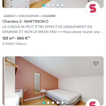
AGENCE
COLOCATION
CHAMBRE
Chambre 2 - MARTINON D
LE CHECK-IN PEUT ÊTRE EFFECTUÉ UNIQUEMENT EN
SEMAINE ET NON LE WEEK-END +++Vous devez fournir une
Garantie Visale obligatoirement et une assurance habitation+++
123 m² - 560 €
CC
[ENG] CHECK-IN CAN ONLY BE DONE ON WEEKDAYS AND
33400 Talence
NOT AT WEEKENDS +++You must provide a Visale Guarantee
and home insurance+++.