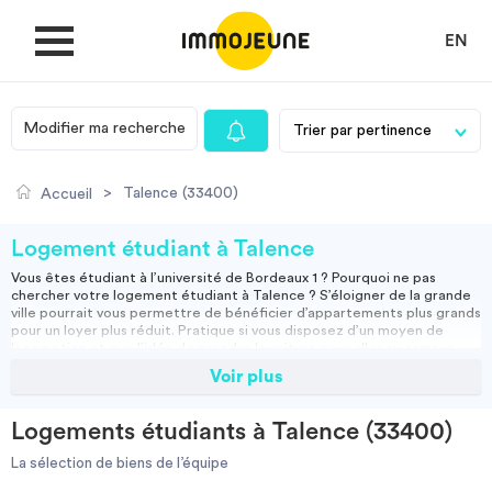
EN
Modifier ma recherche
MON COMPTE
>
Talence (33400)
Accueil
DÉPOSER UNE ANNONCE
Logement étudiant à Talence
Vous êtes étudiant à l’université de Bordeaux 1 ? Pourquoi ne pas
chercher votre
logement étudiant à Talence
? S’éloigner de la grande
Je cherche un logement
ville pourrait vous permettre de bénéficier d’appartements plus grands
pour un loyer plus réduit. Pratique si vous disposez d’un moyen de
locomotion et que l’idée de prendre la voiture pour aller au campus
vous plaît ! Talence est directement relier à la ville de Bordeaux et vous
Voir plus
Je propose un bien
permet d'habiter proche de la cité universitaire tout en profitant des
soirées et de la vie Bordelaise !
Et sachez que si les résidences
CROUS
affichent vite complet à
Logements étudiants à Talence (33400)
Bordeaux, les
logements étudiants de Talence
sont souvent moins
Villes
demandées et ont plus de places disponibles, surtout en ce qui
La sélection de biens de l’équipe
concerne les résidences universitaires. Elles vous offriront un cadre de
vie sain et confortable avec des chambres déjà meublées, des cuisines