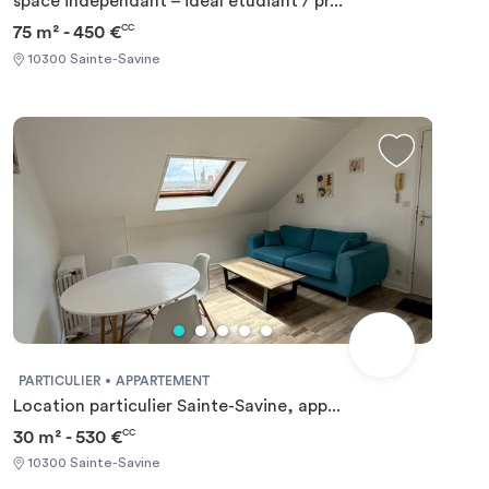
space indépendant – idéal étudiant / pr...
75 m² - 450 €
CC
10300 Sainte-Savine
PARTICULIER
APPARTEMENT
Location particulier Sainte-Savine, app...
30 m² - 530 €
CC
10300 Sainte-Savine