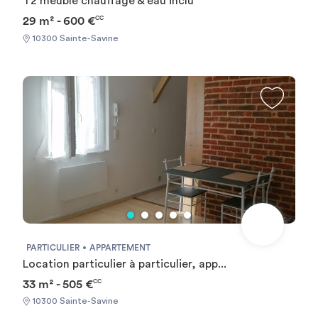
T2 meublé chauffage & eau inclu
29 m² - 600 €
CC
10300 Sainte-Savine
PARTICULIER
APPARTEMENT
Location particulier à particulier, app...
33 m² - 505 €
CC
10300 Sainte-Savine