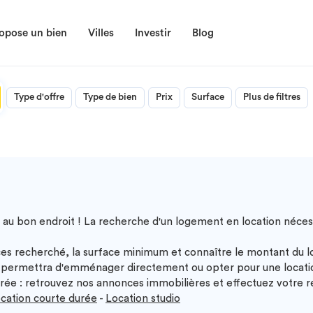
opose un bien
Villes
Investir
Blog
Type d'offre
Type de bien
Prix
Surface
Plus de filtres
 au bon endroit ! La recherche d'un logement en location nécess
es recherché, la surface minimum et connaître le montant du 
permettra d'emménager directement ou opter pour une location
ée : retrouvez nos annonces immobilières et effectuez votre re
cation courte durée
-
Location studio