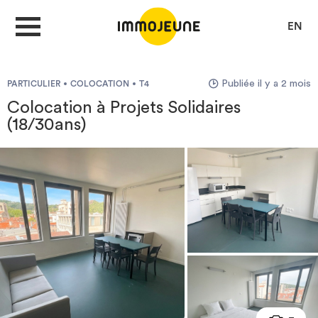
EN
Publiée il y a 2 mois
PARTICULIER
COLOCATION
T4
MON COMPTE
Colocation à Projets Solidaires
(18/30ans)
DÉPOSER UNE ANNONCE
Je cherche un logement
Je propose un bien
Villes