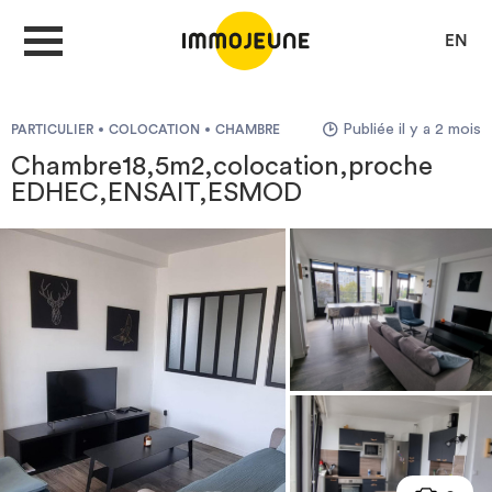
EN
Publiée il y a 2 mois
PARTICULIER
COLOCATION
CHAMBRE
MON COMPTE
Chambre18,5m2,colocation,proche
EDHEC,ENSAIT,ESMOD
DÉPOSER UNE ANNONCE
Je cherche un logement
Je propose un bien
Villes