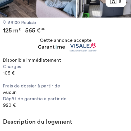
8
Investir
59100 Roubaix
Blog
125 m²
565 €
CC
Cette annonce accepte
Disponible immédiatement
Charges
105 €
Frais de dossier à partir de
Aucun
Dépôt de garantie à partir de
920 €
Description du logement