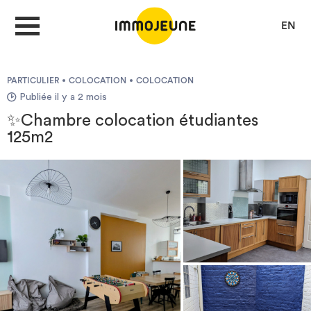
EN
PARTICULIER
COLOCATION
COLOCATION
MON COMPTE
Publiée il y a 2 mois
✨Chambre colocation étudiantes
125m2
DÉPOSER UNE ANNONCE
Je cherche un logement
Je propose un bien
Villes