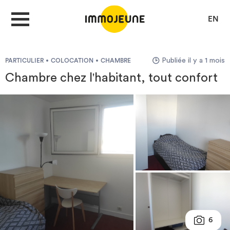
EN
Publiée il y a 1 mois
PARTICULIER
COLOCATION
CHAMBRE
MON COMPTE
Chambre chez l'habitant, tout confort
DÉPOSER UNE ANNONCE
Je cherche un logement
Je propose un bien
Villes
6