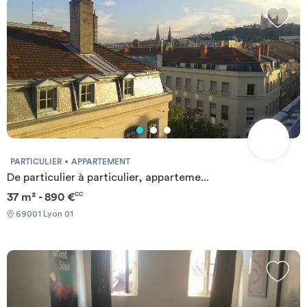
professionnelle n° : CPI75012015000000390 Délivrée par : CCI
de Paris Île-de-France Organisme garant : SOCAF, 26 avenue de
Suffren, 75015 PARIS
PARTICULIER
APPARTEMENT
De particulier à particulier, apparteme...
37 m² - 890 €
CC
69001 Lyon 01