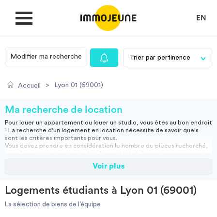
EN
Modifier ma recherche
MON COMPTE
>
Lyon 01 (69001)
Accueil
DÉPOSER UNE ANNONCE
Ma recherche de location
Pour louer un appartement ou louer un studio, vous êtes au bon endroit
! La recherche d'un logement en location nécessite de savoir quels
Je cherche un logement
sont les critères importants pour vous.
Vous devez prendre en considération le nombre de pièces recherché,
la surface minimum et connaître le montant du loyer que vous pouvez
assumer.
Voir plus
Je propose un bien
Vous pouvez louer un appartement meublé, ce qui vous permettra
d'emménager directement ou opter pour une location vide, et ainsi
apporter vos meubles.
Logements étudiants à Lyon 01 (69001)
Studio, appartement vide ou meublé, location courte durée :
Villes
retrouvez nos annonces immobilières et effectuez votre recherche
La sélection de biens de l’équipe
pour trouver la location qui vous convient.
Résidence étudiante
-
Location étudiant
-
Colocation
-
Location courte