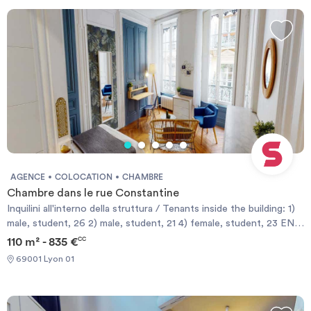
durée
-
Location studio
Investir
Blog
AGENCE
COLOCATION
CHAMBRE
Chambre dans le rue Constantine
Inquilini all'interno della struttura / Tenants inside the building: 1)
male, student, 26 2) male, student, 21 4) female, student, 23 EN
Located in the vibrant Hôtel de Ville - Presqu'île, this bright room
110 m² - 835 €
CC
offers a comfortable stay in the heart of Lyon with easy access
69001 Lyon 01
to shops and transport. Room features include a well-
proportioned 16 m² space and a double bed layout ideal for two
occupants. The apartment includes modern comforts such as
Wi‑Fi, washing machine, dishwasher, and heating to ensure a cozy