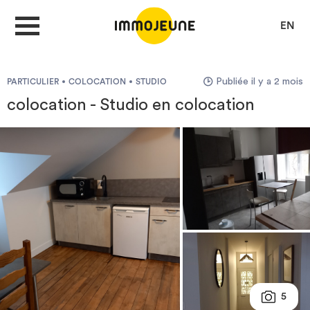
EN
Publiée il y a 2 mois
PARTICULIER
COLOCATION
STUDIO
MON COMPTE
colocation - Studio en colocation
DÉPOSER UNE ANNONCE
Je cherche un logement
Je propose un bien
Villes
5