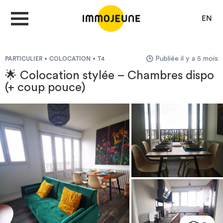
EN
Publiée il y a 5 mois
PARTICULIER
COLOCATION
T4
MON COMPTE
🌟 Colocation stylée – Chambres dispo
(+ coup pouce)
DÉPOSER UNE ANNONCE
Je cherche un logement
Je propose un bien
Villes