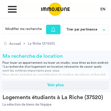
EN
Modifier ma recherche
MON COMPTE
>
La Riche (37520)
Accueil
DÉPOSER UNE ANNONCE
Ma recherche de location
Pour louer un appartement ou louer un studio, vous êtes au bon endroit
! La recherche d'un logement en location nécessite de savoir quels
Je cherche un logement
sont les critères importants pour vous.
Vous devez prendre en considération le nombre de pièces recherché,
la surface minimum et connaître le montant du loyer que vous pouvez
assumer.
Voir plus
Je propose un bien
Vous pouvez louer un appartement meublé, ce qui vous permettra
d'emménager directement ou opter pour une location vide, et ainsi
apporter vos meubles.
Logements étudiants à La Riche (37520)
Studio, appartement vide ou meublé, location courte durée :
Villes
retrouvez nos annonces immobilières et effectuez votre recherche
La sélection de biens de l’équipe
pour trouver la location qui vous convient.
Résidence étudiante
-
Location étudiant
-
Colocation
-
Location courte