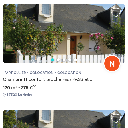
durée
-
Location studio
Investir
Blog
PARTICULIER
COLOCATION
COLOCATION
Chambre tt confort proche Facs PASS et ...
120 m² - 375 €
CC
37520 La Riche