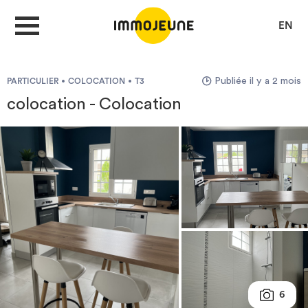
EN
Publiée il y a 2 mois
PARTICULIER
COLOCATION
T3
MON COMPTE
colocation - Colocation
DÉPOSER UNE ANNONCE
Je cherche un logement
Je propose un bien
Villes
6