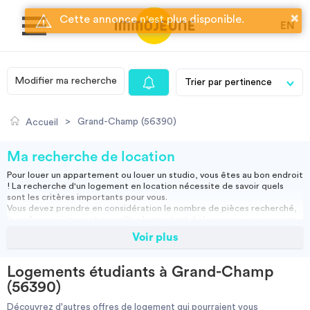
×
Cette annonce n'est plus disponible.
EN
Modifier ma recherche
MON COMPTE
>
Grand-Champ (56390)
Accueil
DÉPOSER UNE ANNONCE
Ma recherche de location
Pour louer un appartement ou louer un studio, vous êtes au bon endroit
! La recherche d'un logement en location nécessite de savoir quels
Je cherche un logement
sont les critères importants pour vous.
Vous devez prendre en considération le nombre de pièces recherché,
la surface minimum et connaître le montant du loyer que vous pouvez
assumer.
Voir plus
Je propose un bien
Vous pouvez louer un appartement meublé, ce qui vous permettra
d'emménager directement ou opter pour une location vide, et ainsi
apporter vos meubles.
Logements étudiants à Grand-Champ
Studio, appartement vide ou meublé, location courte durée :
Villes
(56390)
retrouvez nos annonces immobilières et effectuez votre recherche
pour trouver la location qui vous convient.
Découvrez d'autres offres de logement qui pourraient vous
Résidence étudiante
-
Location étudiant
-
Colocation
-
Location courte