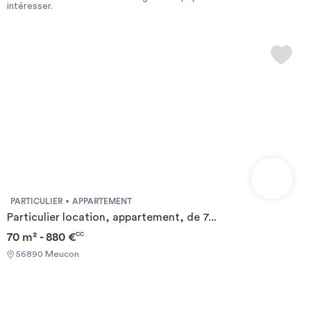
intéresser.
durée
-
Location studio
Investir
Blog
PARTICULIER
APPARTEMENT
Particulier location, appartement, de 7...
70 m² - 880 €
CC
56890 Meucon