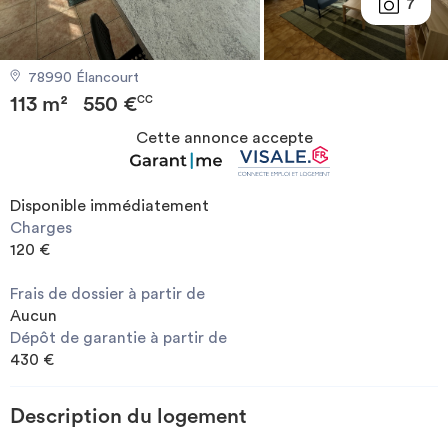
7
Investir
78990 Élancourt
Blog
113 m²
550 €
CC
Cette annonce accepte
Disponible immédiatement
Charges
120 €
Frais de dossier à partir de
Aucun
Dépôt de garantie à partir de
430 €
Description du logement