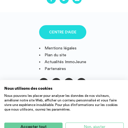
CENTRE D'AIDE
Mentions légales
Plan du site
Actualités ImmoJeune
Partenaires
Nous utilisons des cookies
Suivez-nous
Nous pouvons les placer pour analyser les données de nos visiteurs,
améliorer notre site Web, afficher un contenu personnalisé et vous faire
vivre une expérience inoubliable. Pour plus d'informations sur les cookies
que nous utilisons, ouvrez les paramètres.
IMMOJEUNE © 2011-2026, conçu et fièrement développé en
France.
Accepter tout
Non, ajuster
Des offres de logement étudiant et jeune actif dans toute la