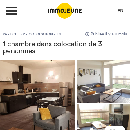
EN
Publiée il y a 2 mois
PARTICULIER
COLOCATION
T4
MON COMPTE
1 chambre dans colocation de 3
personnes
DÉPOSER UNE ANNONCE
Je cherche un logement
Je propose un bien
Villes