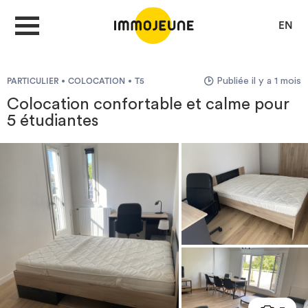
EN
Publiée il y a 1 mois
PARTICULIER
COLOCATION
T5
MON COMPTE
Colocation confortable et calme pour
5 étudiantes
DÉPOSER UNE ANNONCE
Je cherche un logement
Je propose un bien
Villes