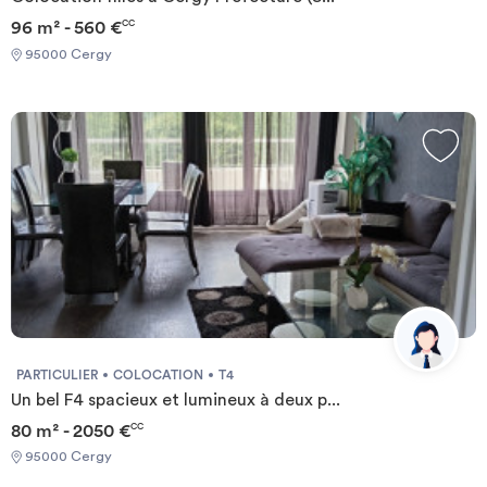
96 m² - 560 €
CC
95000 Cergy
PARTICULIER
COLOCATION
T4
Un bel F4 spacieux et lumineux à deux p...
80 m² - 2050 €
CC
95000 Cergy