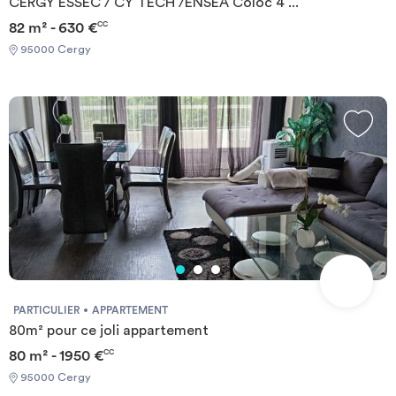
CERGY ESSEC / CY TECH /ENSEA Coloc 4 ...
82 m² - 630 €
CC
95000 Cergy
PARTICULIER
APPARTEMENT
80m² pour ce joli appartement
80 m² - 1950 €
CC
95000 Cergy