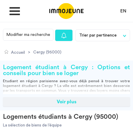
EN
Modifier ma recherche
MON COMPTE
>
Cergy (95000)
Accueil
DÉPOSER UNE ANNONCE
Logement étudiant à Cergy : Options et
conseils pour bien se loger
Etudiant en région parisienne avez-vous déjà pensé à trouver votre
Je cherche un logement
logement étudiant à Cergy
? La ville est extrêmement bien desservie
par les transports en commun. Vous y trouverez des loyers moins chers
et des appartements plus grands que dans la capitale. L’idée vous
semble alléchante ? ImmoJeune met à votre disposition une série
Voir plus
Je propose un bien
d’annonces de logements pour vous simplifier la tâche et vous aider à
faire votre choix !
Les
logements étudiants de Cergy
sont nombreux. Nous vous
Logements étudiants à Cergy (95000)
recommandons de toujours jeter un coup d’œil sur les places
Villes
disponibles en
résidence étudiante
. Si vous avez l’occasion d’y vivre,
La sélection de biens de l’équipe
vous pourrez choisir votre logement parmi une large sélection de