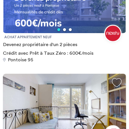
sur place (abonnement illimité en sus) Proche de la résidence : -
Commerces (centre commercial des 3 fontaines) patinoire,
théâtre, musée. Ecoles et transports à proximité : - A pied : 4 mn
de l'ESSEC, 8 mn de l'IPSL, 12 mn de l'UCP et EISTI 14 mn de
l'ENS ILEPS à 700 mètres - et INSPE à 600 mètres À 750 mètres
de la gare Cergy préfecture - à 400 mètres Tram RER A - à 600
ACHAT APPARTEMENT NEUF
mètres du bus ligne 45 arrêt “Les plants” "
Devenez propriétaire d'un 2 pièces
Crédit avec Prêt à Taux Zéro : 600€/mois
Pontoise 95