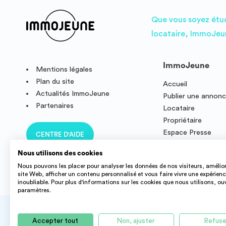
Que vous soyez étudi
locataire, ImmoJeun
ImmoJeune
Mentions légales
Plan du site
Accueil
Actualités ImmoJeune
Publier une annon
Partenaires
Locataire
Propriétaire
Espace Presse
CENTRE D'AIDE
Résidence étudian
Nous utilisons des cookies
Nous pouvons les placer pour analyser les données de nos visiteurs, amélior
site Web, afficher un contenu personnalisé et vous faire vivre une expérien
inoubliable. Pour plus d'informations sur les cookies que nous utilisons, ou
paramètres.
Accepter tout
Non, ajuster
Refuse
Des offres de logement étudiant et jeune actif dans tout