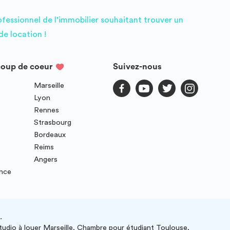
ofessionnel de l’immobilier souhaitant trouver un
e location !
coup de coeur
Suivez-nous
Marseille
Lyon
Rennes
Strasbourg
Bordeaux
Reims
Angers
ence
.
studio à louer Marseille, Chambre pour étudiant Toulouse,