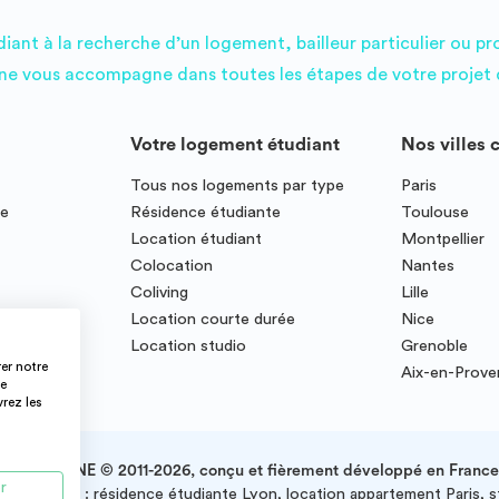
ant à la recherche d’un logement, bailleur particulier ou pr
e vous accompagne dans toutes les étapes de votre projet d
Votre logement étudiant
Nos villes 
Tous nos logements par type
Paris
ce
Résidence étudiante
Toulouse
Location étudiant
Montpellier
Colocation
Nantes
Coliving
Lille
te
Location courte durée
Nice
Location studio
Grenoble
er notre
Aix-en-Prov
ce
vrez les
IMMOJEUNE © 2011-2026, conçu et fièrement développé en France
r
e la France : résidence étudiante Lyon, location appartement Paris, 