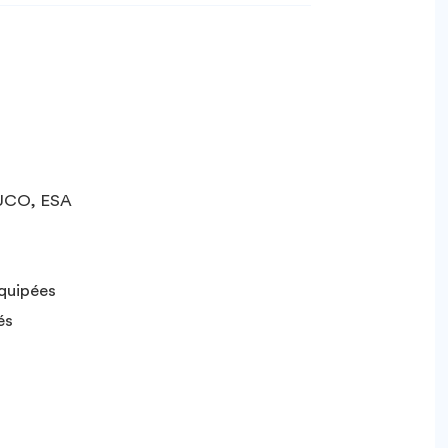
, UCO, ESA
équipées
és