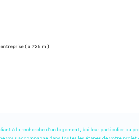
entreprise ( à 726 m )
ant à la recherche d’un logement, bailleur particulier ou pr
e vous accompagne dans toutes les étapes de votre projet d