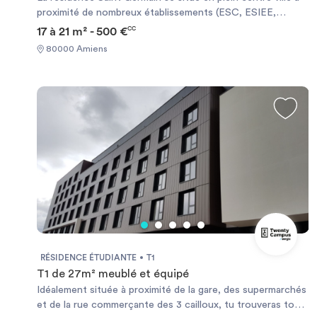
proximité de nombreux établissements (ESC, ESIEE,
ESAD, IDRAC, facultés...), à quelques pas de la Cathédrale
17 à 21 m² - 500 €
CC
et proche du centre commercial les Halles du Beffroi. La
80000 Amiens
résidence Saint Germain vous accueille dans des
appartements meublés et équipés. En Studio de 15 à 22 m²,
en T1 de 25 à 40 m². Cette résidence vous offrira un
maximum de confort.
RÉSIDENCE ÉTUDIANTE
T1
T1 de 27m² meublé et équipé
Idéalement située à proximité de la gare, des supermarchés
et de la rue commerçante des 3 cailloux, tu trouveras tout