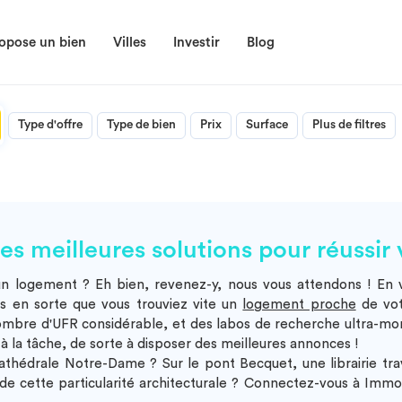
opose un bien
Villes
Investir
Blog
Type d'offre
Type de bien
Prix
Surface
Plus de filtres
 meilleures solutions pour réussir v
 logement ? Eh bien, revenez-y, nous vous attendons ! En vo
ns en sorte que vous trouviez vite un
logement proche
de vot
nombre d'UFR considérable, et des labos de recherche ultra-mor
e à la tâche, de sorte à disposer des meilleures annonces !
athédrale Notre-Dame ? Sur le pont Becquet, une librairie tr
e cette particularité architecturale ? Connectez-vous à Immo