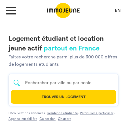
EN
MON COMPTE
Logement étudiant et location
jeune actif
partout en France
DÉPOSER UNE ANNONCE
Faites votre recherche parmi plus de 300 000 offres
de logements étudiants
Je cherche un logement
TROUVER UN LOGEMENT
Je propose un bien
Découvrez nos annonces :
Résidence étudiante
-
Particulier à particulier
-
Villes
Agence immobilière
-
Colocation
-
Chambre