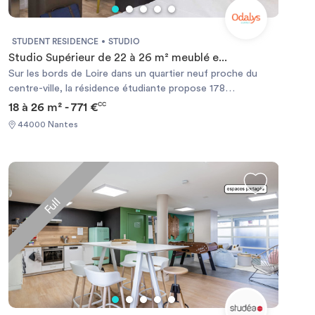
STUDENT RESIDENCE
STUDIO
Studio Supérieur de 22 à 26 m² meublé e...
Sur les bords de Loire dans un quartier neuf proche du
centre-ville, la résidence étudiante propose 178
appartements entièrement équipés de 18m² à 27m²
18 à 26 m² - 771 €
CC
(studios et T1 bis), pourvus de cuisines équipées, de salle
44000 Nantes
de bains avec douche, et Wifi. Le site propose des
espaces communs connectés, confortables et spacieux
permettant aux étudiants de se retrouver dans une
atmosphère conviviale : Cafétéria, salle de détente, espace
fitness. Laverie, local à vélos.
Full