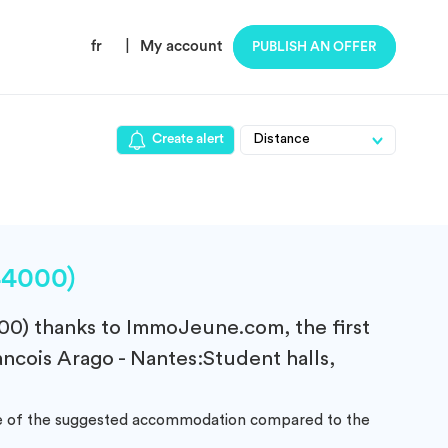
fr
|
My account
PUBLISH AN OFFER
Create alert
44000)
00)
thanks to ImmoJeune.com, the first
ncois Arago - Nantes:Student halls,
ance of the suggested accommodation compared to the