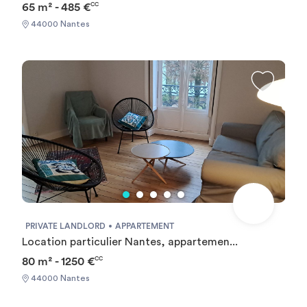
une Garantie Visale obligatoirement et une assurance
65 m² - 485 €
CC
habitation+++ [ENG] CHECK-IN CAN ONLY BE DONE
44000 Nantes
ON WEEKDAYS AND NOT AT WEEKENDS +++You must
provide a Visale Guarantee and home insurance+++.
PRIVATE LANDLORD
APPARTEMENT
Location particulier Nantes, appartemen...
80 m² - 1250 €
CC
44000 Nantes