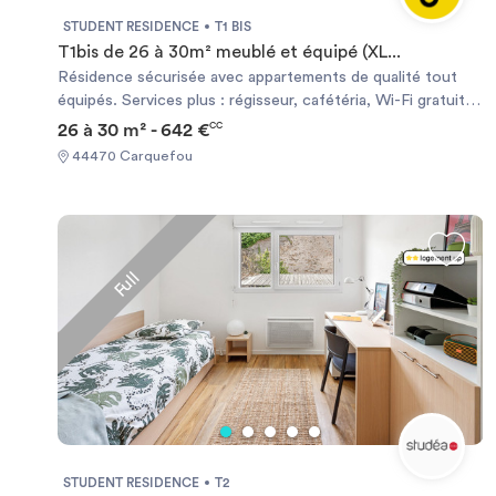
STUDENT RESIDENCE
T1 BIS
T1bis de 26 à 30m² meublé et équipé (XL...
Résidence sécurisée avec appartements de qualité tout
équipés. Services plus : régisseur, cafétéria, Wi-Fi gratuit,
salle de fitness, laverie, parking, baby-foot et salle TV.
26 à 30 m² - 642 €
CC
Commodités du quartier : A 700 m des écoles d’ingénieurs,
44470 Carquefou
du bois, design et polytechnique, ainsi que du campus
Oniris. La résidence se situe proche transports en
communs.
Full
STUDENT RESIDENCE
T2