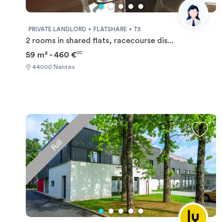
PRIVATE LANDLORD
FLATSHARE
T3
2 rooms in shared flats, racecourse dis...
59 m² - 460 €
CC
44000 Nantes
Full