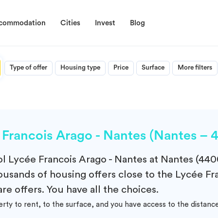
ccommodation
Cities
Invest
Blog
Type of offer
Housing type
Price
Surface
More filters
Francois Arago - Nantes (Nantes – 
ol
Lycée Francois Arago - Nantes at Nantes (440
usands of housing offers close to the Lycée Fra
are offers. You have all the choices.
erty to rent, to the surface, and you have access to the dist