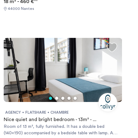
18 m² - 460 €
CC
44000 Nantes
AGENCY
FLATSHARE
CHAMBRE
Nice quiet and bright bedroom - 13m² - ...
Room of 13 m², fully furnished. It has a double bed
(140x190) accompanied by a bedside table with lamp. A