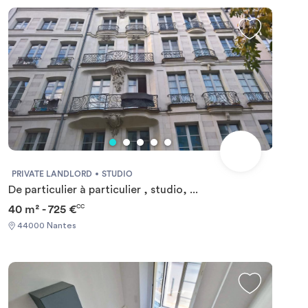
is eligible for APL (individual lease).
PRIVATE LANDLORD
STUDIO
De particulier à particulier , studio, ...
40 m² - 725 €
CC
44000 Nantes